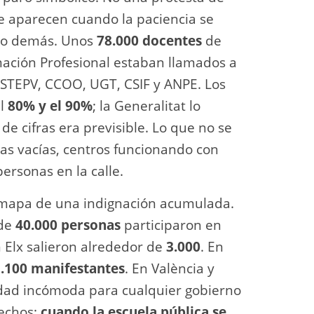
e aparecen cuando la paciencia se
 lo demás. Unos
78.000 docentes
de
rmación Profesional estaban llamados a
r STEPV, CCOO, UGT, CSIF y ANPE. Los
el
80% y el 90%
; la Generalitat lo
 de cifras era previsible. Lo que no se
las vacías, centros funcionando con
ersonas en la calle.
el mapa de una indignación acumulada.
 de
40.000 personas
participaron en
n Elx salieron alrededor de
3.000
. En
.100 manifestantes
. En València y
erdad incómoda para cualquier gobierno
rechos:
cuando la escuela pública se