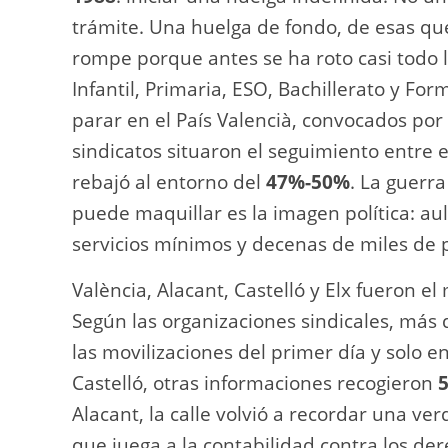
trámite. Una huelga de fondo, de esas qu
rompe porque antes se ha roto casi todo
Infantil, Primaria, ESO, Bachillerato y Fo
parar en el País Valencià, convocados po
sindicatos situaron el seguimiento entre 
rebajó al entorno del
47%-50%
. La guerra
puede maquillar es la imagen política: au
servicios mínimos y decenas de miles de p
València, Alacant, Castelló y Elx fueron 
Según las organizaciones sindicales, más
las movilizaciones del primer día y solo e
Castelló, otras informaciones recogieron
5
Alacant, la calle volvió a recordar una v
que juega a la contabilidad contra los de