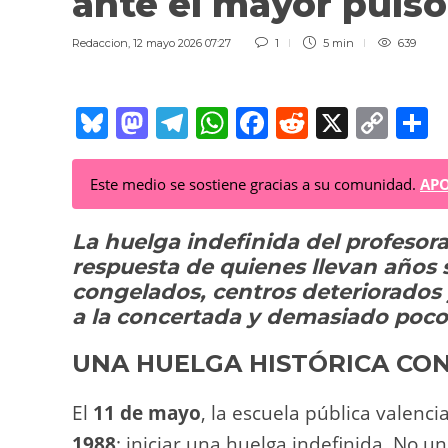
ante el mayor puls
Redaccion
,
12 mayo 2026 07:27
1
5 min
639
Bl
M
T
W
F
R
X
C
C
u
a
el
h
a
e
o
o
e
st
e
at
c
d
p
Este medio se sostiene gracias a su comunidad.
APO
sk
o
gr
s
e
di
y
p
La huelga indefinida del profesora
y
d
a
A
b
t
Li
a
respuesta de quienes llevan años 
o
m
p
o
n
t
congelados, centros deteriorados
n
p
o
k
a la concertada y demasiado poco 
k
UNA HUELGA HISTÓRICA CO
El
11 de mayo
, la escuela pública valenc
1988
: iniciar una huelga indefinida. No u