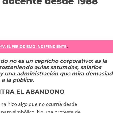
o docente desde 1988
m
YA EL PERIODISMO INDEPENDIENTE
.
do no es un capricho corporativo: es la
r
sosteniendo aulas saturadas, salarios
ir
 y una administración que mira demasia
a la pública.
NTRA EL ABANDONO
iana hizo algo que no ocurría desde
n paro simbólico. No una protesta de