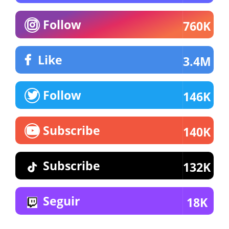
Follow
760K
Like
3.4M
Follow
146K
Subscribe
140K
Subscribe
132K
Seguir
18K