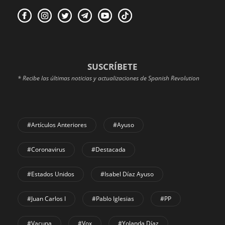
SUSCRÍBETE
* Recibe las últimas noticias y actualizaciones de Spanish Revolution
#Artículos Anteriores
#Ayuso
#coronavirus
#Destacada
#Estados Unidos
#Isabel Díaz Ayuso
#Juan Carlos I
#Pablo Iglesias
#PP
#Vacuna
#Vox
#Yolanda Díaz