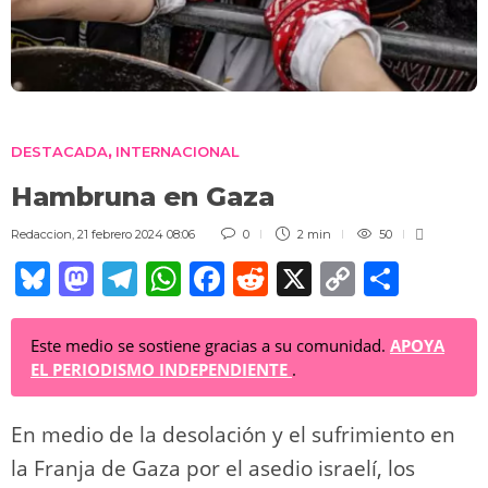
DESTACADA
INTERNACIONAL
,
Hambruna en Gaza
Redaccion
,
21 febrero 2024 08:06
0
2 min
50
Bl
M
T
W
F
R
X
C
C
u
a
el
h
a
e
o
o
e
st
e
at
c
d
p
m
Este medio se sostiene gracias a su comunidad.
APOYA
EL PERIODISMO INDEPENDIENTE
.
sk
o
gr
s
e
di
y
p
y
d
a
A
b
t
Li
ar
En medio de la desolación y el sufrimiento en
o
m
p
o
n
tir
la Franja de Gaza por el asedio israelí, los
n
p
o
k