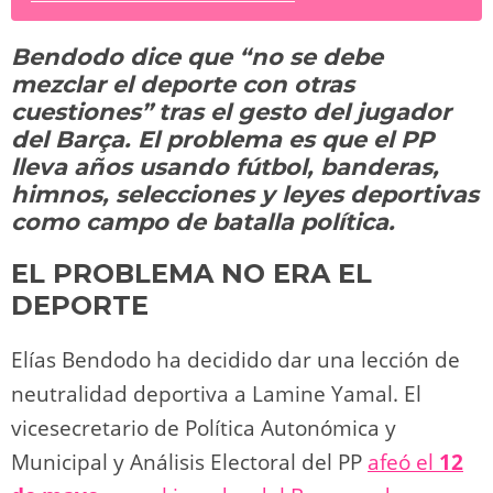
sk
o
gr
s
e
di
y
p
y
d
a
A
b
t
Li
ar
Bendodo dice que “no se debe
o
m
p
o
n
tir
mezclar el deporte con otras
n
p
o
k
cuestiones” tras el gesto del jugador
k
del Barça. El problema es que el PP
lleva años usando fútbol, banderas,
himnos, selecciones y leyes deportivas
como campo de batalla política.
EL PROBLEMA NO ERA EL
DEPORTE
Elías Bendodo ha decidido dar una lección de
neutralidad deportiva a Lamine Yamal. El
vicesecretario de Política Autonómica y
Municipal y Análisis Electoral del PP
afeó el
12