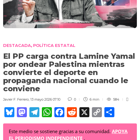
DESTACADA
POLÍTICA ESTATAL
,
El PP carga contra Lamine Yamal
por ondear Palestina mientras
convierte el deporte en
propaganda nacional cuando le
conviene
Javier F. Ferrero
,
13 mayo 2026 07:10
0
6 min
584
Bl
M
T
W
F
R
X
C
C
u
a
el
h
a
e
o
o
e
st
e
at
c
d
p
m
Este medio se sostiene gracias a su comunidad.
APOYA
EL PERIODISMO INDEPENDIENTE
.