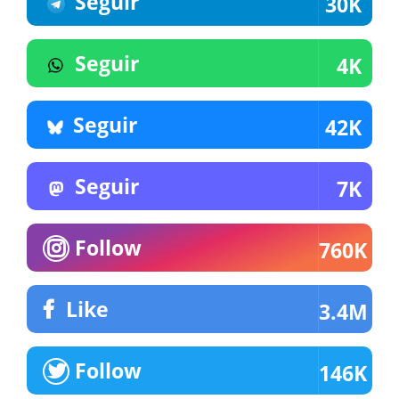
Seguir
30K
Seguir
4K
Seguir
42K
Seguir
7K
Follow
760K
Like
3.4M
Follow
146K