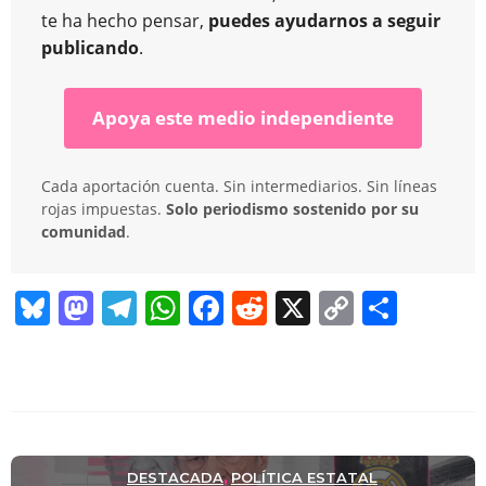
te ha hecho pensar,
puedes ayudarnos a seguir
publicando
.
Apoya este medio independiente
Cada aportación cuenta. Sin intermediarios. Sin líneas
rojas impuestas.
Solo periodismo sostenido por su
comunidad
.
Bl
M
T
W
F
R
X
C
C
u
a
el
h
a
e
o
o
e
st
e
at
c
d
p
m
sk
o
gr
s
e
di
y
p
y
d
a
A
b
t
Li
ar
o
m
p
o
n
tir
DESTACADA
POLÍTICA ESTATAL
,