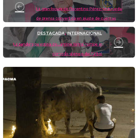
n
p
o
k
La gran locura de Florentino Pérez: una rueda
k
de prensa convertida en ajuste de cuentas
DESTACADA
INTERNACIONAL
,
La bandera palestina de Lamine Yamal rompe el
cómodo silencio del fútbol