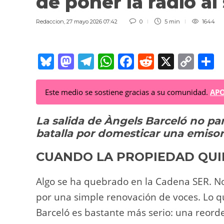
de poner la radio al
Redaccion
,
27 mayo 2026 07:42
0
5 min
1644
Bl
M
T
W
F
R
X
C
C
u
a
el
h
a
e
o
o
e
st
e
at
c
d
p
Este medio se sostiene gracias a su comunidad.
APO
sk
o
gr
s
e
di
y
p
La salida de Àngels Barceló no pa
y
d
a
A
b
t
Li
a
batalla por domesticar una emiso
o
m
p
o
n
t
n
p
o
k
CUANDO LA PROPIEDAD QUI
k
Algo se ha quebrado en la Cadena SER. 
por una simple renovación de voces. Lo qu
Barceló es bastante más serio: una reord