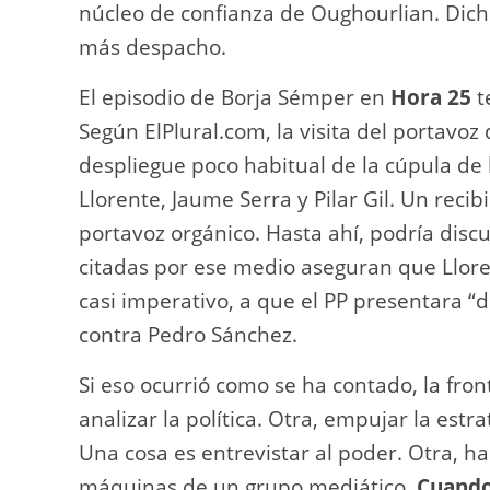
núcleo de confianza de Oughourlian. Dic
más despacho.
El episodio de Borja Sémper en
Hora 25
t
Según ElPlural.com, la visita del portav
despliegue poco habitual de la cúpula de 
Llorente, Jaume Serra y Pilar Gil. Un reci
portavoz orgánico. Hasta ahí, podría discu
citadas por ese medio aseguran que Llore
casi imperativo, a que el PP presentara 
contra Pedro Sánchez.
Si eso ocurrió como se ha contado, la fron
analizar la política. Otra, empujar la est
Una cosa es entrevistar al poder. Otra, h
máquinas de un grupo mediático.
Cuando