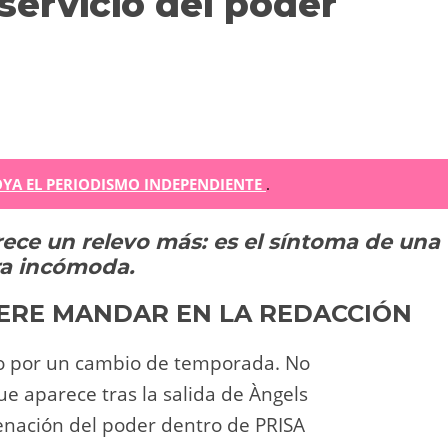
 servicio del poder
m
YA EL PERIODISMO INDEPENDIENTE
.
rece un relevo más: es el síntoma de una
r
ra incómoda.
ir
ERE MANDAR EN LA REDACCIÓN
No por un cambio de temporada. No
e aparece tras la salida de Àngels
enación del poder dentro de PRISA