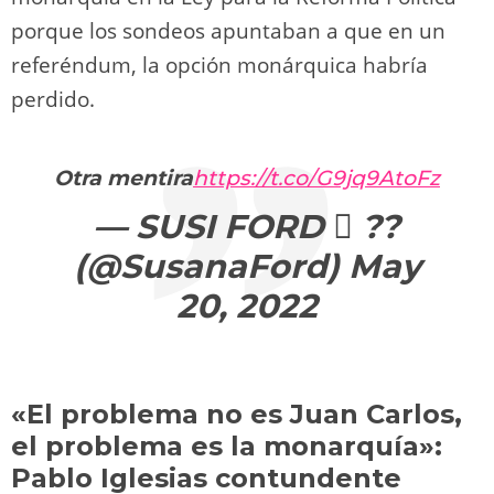
porque los sondeos apuntaban a que en un
referéndum, la opción monárquica habría
perdido.
Otra mentira
https://t.co/G9jq9AtoFz
— SUSI FORD  ?️?️
(@SusanaFord)
May
20, 2022
«El problema no es Juan Carlos,
el problema es la monarquía»:
Pablo Iglesias contundente