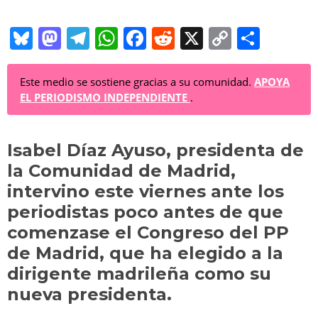
Bl
M
T
W
F
R
X
C
C
u
a
el
h
a
e
o
o
e
st
e
at
c
d
p
m
Este medio se sostiene gracias a su comunidad.
APOYA
EL PERIODISMO INDEPENDIENTE
.
sk
o
gr
s
e
di
y
p
y
d
a
A
b
t
Li
ar
Isabel Díaz Ayuso, presidenta de
o
m
p
o
n
tir
la Comunidad de Madrid,
n
p
o
k
intervino este viernes ante los
k
periodistas poco antes de que
comenzase el Congreso del PP
de Madrid, que ha elegido a la
dirigente madrileña como su
nueva presidenta.