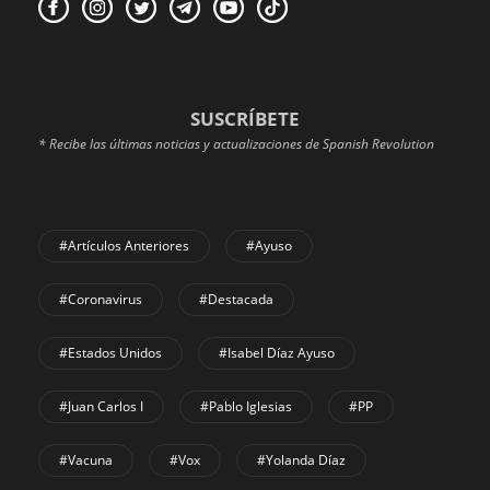
SUSCRÍBETE
* Recibe las últimas noticias y actualizaciones de Spanish Revolution
#Artículos Anteriores
#Ayuso
#coronavirus
#Destacada
#Estados Unidos
#Isabel Díaz Ayuso
#Juan Carlos I
#Pablo Iglesias
#PP
#Vacuna
#Vox
#Yolanda Díaz