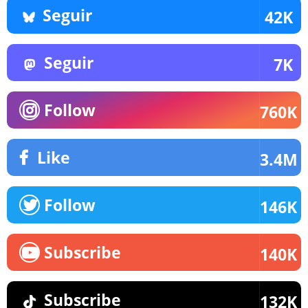
Seguir
42K
Seguir
7K
Follow
760K
Like
3.4M
Follow
146K
Subscribe
140K
Subscribe
132K