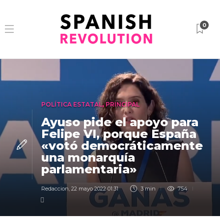
0
POLÍTICA ESTATAL
,
PRINCIPAL
Ayuso pide el apoyo para
Felipe VI, porque España
«votó democráticamente
una monarquía
parlamentaria»
Redaccion
,
22 mayo 2022 01:31
3 min
754