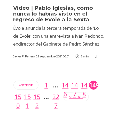
Vídeo | Pablo Iglesias, como
nunca lo habías visto en el
regreso de Évole a la Sexta
Évole anuncia la tercera temporada de ‘Lo
de Évole’ con una entrevista a Iván Redondo,
exdirector del Gabinete de Pedro Sánchez
Javier F. Ferrero
,
22 septiembre 2021 06:31
2 min
1
…
14
14
14
149
ANTERIOR
6
7
8
15
15
15
…
22
SIGUIENTE
0
1
2
7