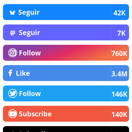
Seguir
42K
Seguir
7K
Follow
760K
Like
3.4M
Follow
146K
Subscribe
140K