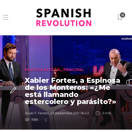
0
POLÍTICA ESTATAL
,
PRINCIPAL
Xabier Fortes, a Espinosa
de los Monteros: «¿Me
está llamando
estercolero y parásito?»
Javier F. Ferrero
,
23 septiembre 2021 06:43
3 min
9585