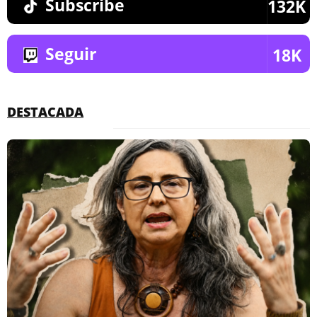
Subscribe
132K
Seguir
18K
DESTACADA