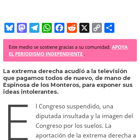
Bl
M
T
W
F
R
X
C
C
u
a
el
h
a
e
o
o
e
st
e
at
c
d
p
m
Este medio se sostiene gracias a su comunidad.
APOYA
EL PERIODISMO INDEPENDIENTE
.
sk
o
gr
s
e
di
y
p
y
d
a
A
b
t
Li
ar
La extrema derecha acudió a la televisión
que pagamos todos de nuevo, de mano de
o
m
p
o
n
tir
Espinosa de los Monteros, para exponer sus
E
n
p
o
k
ideas intolerantes.
k
l Congreso suspendido, una
diputada insultada y la imagen del
Congreso por los suelos. La
aportación de la extrema derecha a