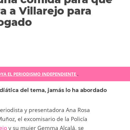
 a Villarejo para
bogado
m
YA EL PERIODISMO INDEPENDIENTE
.
diática del tema, jamás lo ha abordado
r
ir
periodista y presentadora Ana Rosa
uñoz, el excomisario de la Policía
ejo
y su mujer Gemma Alcalá, se