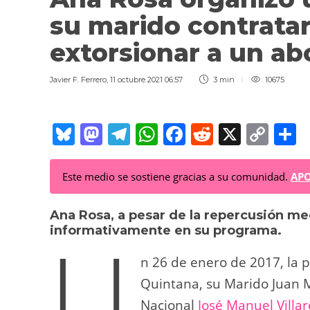
su marido contratara
extorsionar a un a
Javier F. Ferrero
,
11 octubre 2021 06:57
3 min
10675
Bl
M
T
W
F
R
X
C
C
u
a
el
h
a
e
o
o
e
st
e
at
c
d
p
Este medio se sostiene gracias a su comunidad.
APO
sk
o
gr
s
e
di
y
p
Ana Rosa, a pesar de la repercusión me
y
d
a
A
b
t
Li
a
U
informativamente en su programa.
o
m
p
o
n
t
n
p
o
k
n 26 de enero de 2017, la 
k
Quintana, su Marido Juan M
Nacional
José Manuel Villar