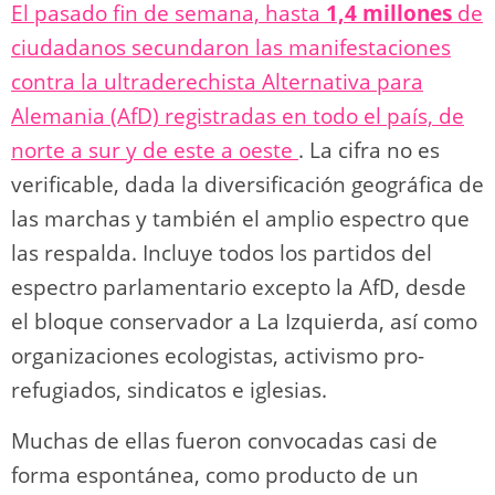
El pasado fin de semana, hasta
1,4 millones
de
o
m
p
o
n
tir
ciudadanos secundaron las manifestaciones
n
p
o
k
contra la ultraderechista Alternativa para
k
Alemania (AfD) registradas en todo el país, de
norte a sur y de este a oeste
. La cifra no es
verificable, dada la diversificación geográfica de
las marchas y también el amplio espectro que
las respalda. Incluye todos los partidos del
espectro parlamentario excepto la AfD, desde
el bloque conservador a La Izquierda, así como
organizaciones ecologistas, activismo pro-
refugiados, sindicatos e iglesias.
Muchas de ellas fueron convocadas casi de
forma espontánea, como producto de un