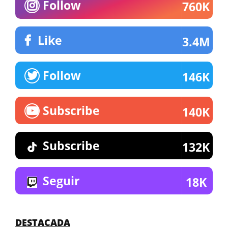
Follow
760K
Like
3.4M
Follow
146K
Subscribe
140K
Subscribe
132K
Seguir
18K
DESTACADA