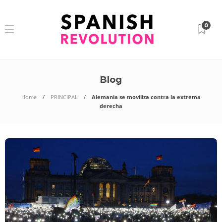
0
Blog
Home
PRINCIPAL
Alemania se moviliza contra la extrema
derecha