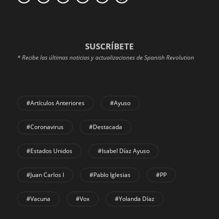
SUSCRÍBETE
* Recibe las últimas noticias y actualizaciones de Spanish Revolution
#Artículos Anteriores
#Ayuso
#coronavirus
#Destacada
#Estados Unidos
#Isabel Díaz Ayuso
#Juan Carlos I
#Pablo Iglesias
#PP
#Vacuna
#Vox
#Yolanda Díaz