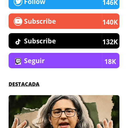
Follow
146K
Subscribe
140K
Subscribe
132K
Seguir
18K
DESTACADA