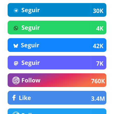
Seguir
30K
Seguir
4K
Seguir
42K
Seguir
7K
Follow
760K
Like
3.4M