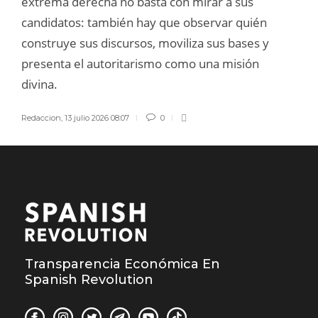
extrema derecha no basta con mirar a sus
candidatos: también hay que observar quién
construye sus discursos, moviliza sus bases y
presenta el autoritarismo como una misión
divina.
Redaccion
,
13 julio 2026 08:07
0
Transparencia Económica En
Spanish Revolution