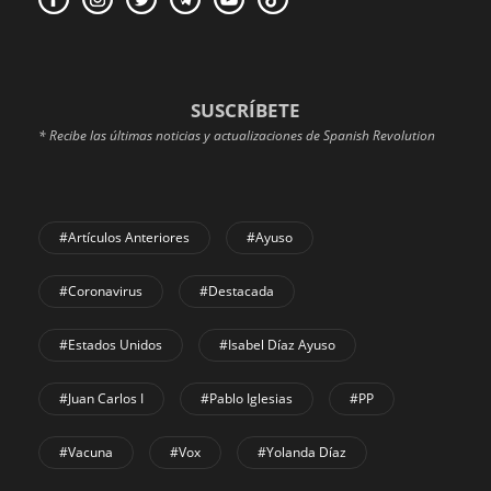
SUSCRÍBETE
* Recibe las últimas noticias y actualizaciones de Spanish Revolution
#Artículos Anteriores
#Ayuso
#coronavirus
#Destacada
#Estados Unidos
#Isabel Díaz Ayuso
#Juan Carlos I
#Pablo Iglesias
#PP
#Vacuna
#Vox
#Yolanda Díaz