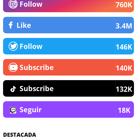
Follow
760K
Like
3.4M
Follow
146K
Subscribe
140K
Subscribe
132K
Seguir
18K
DESTACADA