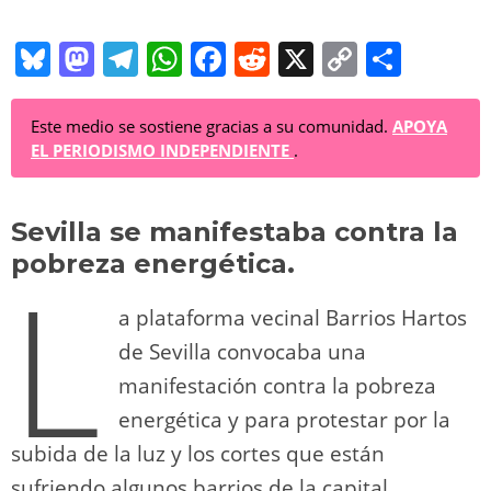
Bl
M
T
W
F
R
X
C
C
u
a
el
h
a
e
o
o
e
st
e
at
c
d
p
m
Este medio se sostiene gracias a su comunidad.
APOYA
EL PERIODISMO INDEPENDIENTE
.
sk
o
gr
s
e
di
y
p
y
d
a
A
b
t
Li
ar
Sevilla se manifestaba contra la
o
m
p
o
n
tir
pobreza energética.
L
n
p
o
k
a plataforma vecinal Barrios Hartos
k
de Sevilla convocaba una
manifestación contra la pobreza
energética y para protestar por la
subida de la luz y los cortes que están
sufriendo algunos barrios de la capital