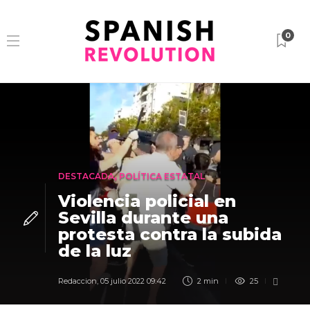
0
DESTACADA
,
POLÍTICA ESTATAL
Violencia policial en
Sevilla durante una
protesta contra la subida
de la luz
Redaccion
,
05 julio 2022 09:42
2 min
25