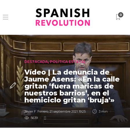
0
DESTACADA
,
POLÍTICA ESTATAL
Vídeo | La denuncia de
Jaume Asens: «En la calle
gritan ‘fuera maricas de
nuestros barrios’, en el
hemiciclo gritan ‘bruja'»
Javier F. Ferrero
,
21 septiembre 2021 19:25
3 min
5639