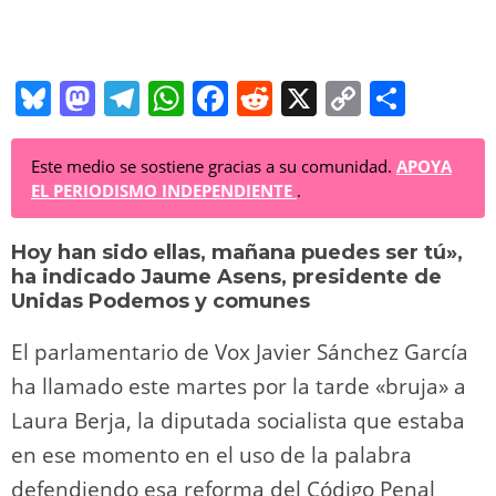
Bl
M
T
W
F
R
X
C
C
u
a
el
h
a
e
o
o
e
st
e
at
c
d
p
m
Este medio se sostiene gracias a su comunidad.
APOYA
EL PERIODISMO INDEPENDIENTE
.
sk
o
gr
s
e
di
y
p
y
d
a
A
b
t
Li
ar
Hoy han sido ellas, mañana puedes ser tú»,
ha indicado Jaume Asens, presidente de
o
m
p
o
n
tir
Unidas Podemos y comunes
n
p
o
k
El parlamentario de Vox Javier Sánchez García
k
ha llamado este martes por la tarde «bruja» a
Laura Berja, la diputada socialista que estaba
en ese momento en el uso de la palabra
defendiendo esa reforma del Código Penal