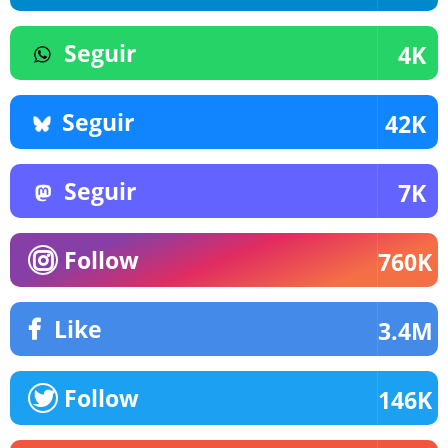
Seguir
4K
Seguir
42K
Seguir
7K
Follow
760K
Like
3.4M
Follow
146K