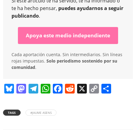
Si este artículo te ha servido, te ha informado o
te ha hecho pensar,
puedes ayudarnos a seguir
publicando
.
Apoya este medio independiente
Cada aportación cuenta. Sin intermediarios. Sin líneas
rojas impuestas.
Solo periodismo sostenido por su
comunidad
.
Bl
M
T
W
F
R
X
C
C
u
a
el
h
a
e
o
o
e
st
e
at
c
d
p
m
TAGS
#JAUME ASENS
sk
o
gr
s
e
di
y
p
y
d
a
A
b
t
Li
ar