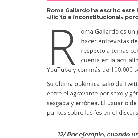
sk
o
gr
s
e
di
Roma Gallardo ha escrito este 
y
d
a
A
b
t
R
«ilícito e inconstitucional» po
o
m
p
o
oma Gallardo es un
n
p
o
hacer entrevistas de 
k
respecto a temas co
cuenta en la actuali
YouTube y con más de 100.000 s
Su última polémica salió de Twit
entre el agravante por sexo y gé
sesgada y errónea. El usuario de 
puntos sobre las íes en el discu
12/ Por ejemplo, cuando un