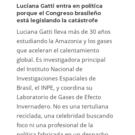
Luciana Gatti entra en política
Ecua
porque el Congreso brasileño
oro i
está legislando la catástrofe
la p
Luciana Gatti lleva más de 30 años
La A
estudiando la Amazonia y los gases
siend
que aceleran el calentamiento
ilega
global. Es investigadora principal
tarde
del Instituto Nacional de
direc
Investigaciones Espaciales de
Retro
Brasil, el INPE, y coordina su
camp
Laboratorio de Gases de Efecto
grup
Invernadero. No es una tertuliana
terri
reciclada, una celebridad buscando
prote
foco ni una profesional de la
guar
política fabricada en un despacho.
suert