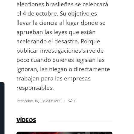
elecciones brasileñas se celebrará
a exp
el 4 de octubre. Su objetivo es
espac
llevar la ciencia al lugar donde se
Los d
aprueban las leyes que están
los g
acelerando el desastre. Porque
publicar investigaciones sirve de
Redacci
poco cuando quienes legislan las
ignoran, las niegan o directamente
trabajan para las empresas
responsables.
Redaccion
,
16 julio 2026 08:10
0
VÍDEOS