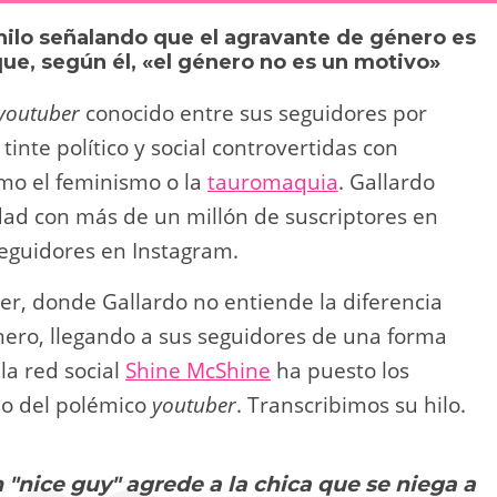
y
p
hilo señalando que el agravante de género es
Li
ar
rque, según él, «el género no es un motivo»
n
tir
youtuber
conocido entre sus seguidores por
k
tinte político y social controvertidas con
mo el feminismo o la
tauromaquia
. Gallardo
dad con más de un millón de suscriptores en
eguidores en Instagram.
ter, donde Gallardo no entiende la diferencia
nero, llegando a sus seguidores de una forma
la red social
Shine McShine
ha puesto los
rso del polémico
youtuber
. Transcribimos su hilo.
 "nice guy" agrede a la chica que se niega a