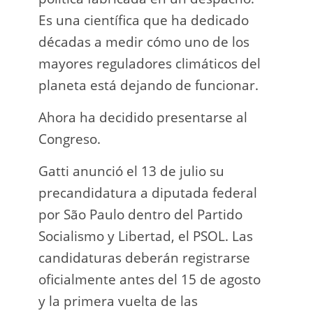
Es una científica que ha dedicado
incau
décadas a medir cómo uno de los
para 
mayores reguladores climáticos del
que l
planeta está dejando de funcionar.
En e
Ahora ha decidido presentarse al
Napo-
Congreso.
fuer
insp
Gatti anunció el 13 de julio su
fuer
precandidatura a diputada federal
afir
por São Paulo dentro del Partido
a los
Socialismo y Libertad, el PSOL. Las
teléf
candidaturas deberán registrarse
Quien
oficialmente antes del 15 de agosto
auto
y la primera vuelta de las
desar