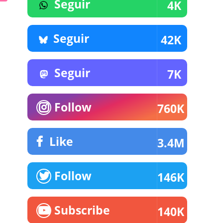
Seguir
4K
Seguir
42K
Seguir
7K
Follow
760K
Like
3.4M
Follow
146K
Subscribe
140K