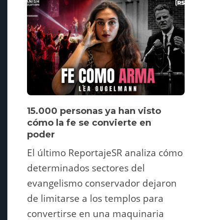
15.000 personas ya han visto
Víde
cómo la fe se convierte en
pers
poder
Un tu
El último ReportajeSR analiza cómo
Fermí
determinados sectores del
atrac
evangelismo conservador dejaron
y ani
de limitarse a los templos para
deco
convertirse en una maquinaria
viral