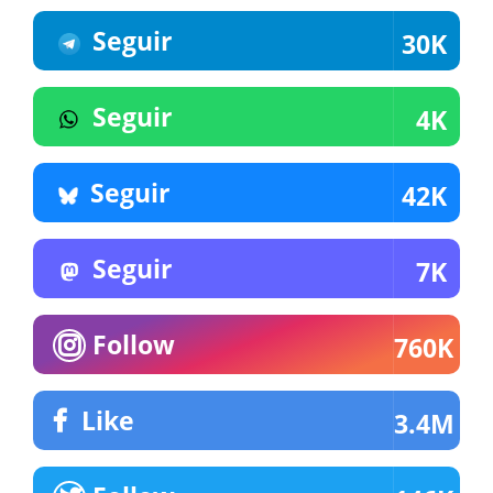
Seguir
30K
Seguir
4K
Seguir
42K
Seguir
7K
Follow
760K
Like
3.4M