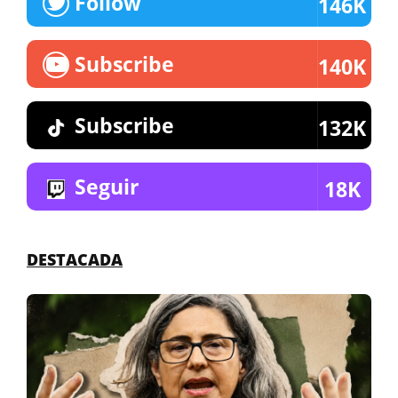
Follow
146K
Subscribe
140K
Subscribe
132K
Seguir
18K
DESTACADA