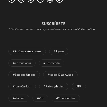
SUSCRÍBETE
* Recibe las últimas noticias y actualizaciones de Spanish Revolution
#Artículos Anteriores
#Ayuso
#coronavirus
#Destacada
#Estados Unidos
#Isabel Díaz Ayuso
#Juan Carlos I
#Pablo Iglesias
#PP
#Vacuna
#Vox
#Yolanda Díaz