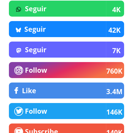
Seguir
4K
Seguir
42K
Seguir
7K
Follow
760K
Like
3.4M
Follow
146K
Subscribe
140K