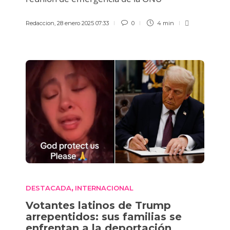
Redaccion
,
28 enero 2025 07:33
0
4 min
DESTACADA
INTERNACIONAL
,
Votantes latinos de Trump
arrepentidos: sus familias se
enfrentan a la deportación