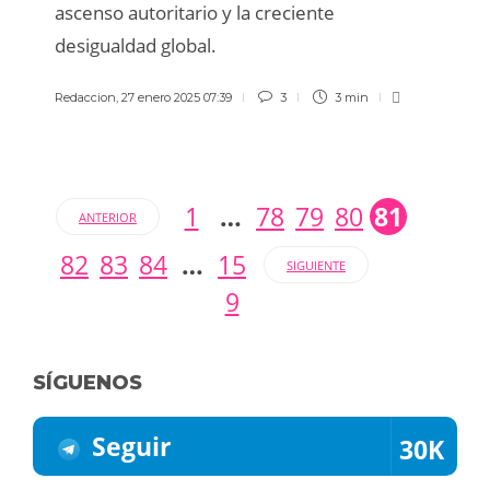
ascenso autoritario y la creciente
desigualdad global.
Redaccion
,
27 enero 2025 07:39
3
3 min
1
…
78
79
80
81
ANTERIOR
82
83
84
…
15
SIGUIENTE
9
SÍGUENOS
Seguir
30K