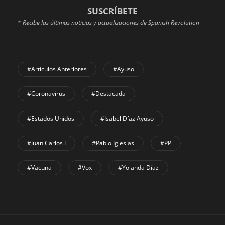
SUSCRÍBETE
* Recibe las últimas noticias y actualizaciones de Spanish Revolution
#Artículos Anteriores
#Ayuso
#coronavirus
#Destacada
#Estados Unidos
#Isabel Díaz Ayuso
#Juan Carlos I
#Pablo Iglesias
#PP
#Vacuna
#Vox
#Yolanda Díaz