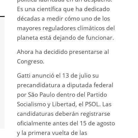
Es una científica que ha dedicado
incau
décadas a medir cómo uno de los
para 
mayores reguladores climáticos del
que l
planeta está dejando de funcionar.
En e
Ahora ha decidido presentarse al
Napo-
Congreso.
fuer
insp
Gatti anunció el 13 de julio su
fuer
precandidatura a diputada federal
afir
por São Paulo dentro del Partido
a los
Socialismo y Libertad, el PSOL. Las
teléf
candidaturas deberán registrarse
Quien
oficialmente antes del 15 de agosto
auto
y la primera vuelta de las
desar