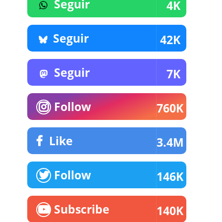
Seguir
4K
Seguir
42K
Seguir
7K
Follow
760K
Like
3.4M
Follow
146K
Subscribe
140K