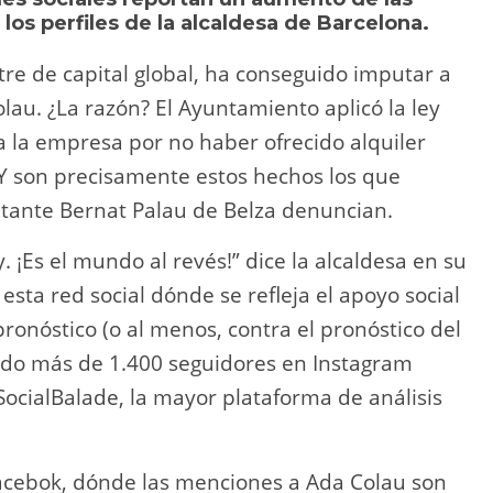
Li
ar
os perfiles de la alcaldesa de Barcelona.
n
tir
re de capital global, ha conseguido imputar a
k
lau. ¿La razón? El Ayuntamiento aplicó la ley
a la empresa por no haber ofrecido alquiler
. Y son precisamente estos hechos los que
tante Bernat Palau de Belza denuncian.
. ¡Es el mundo al revés!” dice la alcaldesa en su
sta red social dónde se refleja el apoyo social
ronóstico (o al menos, contra el pronóstico del
ado más de 1.400 seguidores en Instagram
ocialBalade, la mayor plataforma de análisis
acebok, dónde las menciones a Ada Colau son