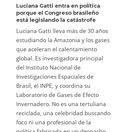
Luciana Gatti entra en política
Ecua
porque el Congreso brasileño
oro i
está legislando la catástrofe
la p
Luciana Gatti lleva más de 30 años
La A
estudiando la Amazonia y los gases
siend
que aceleran el calentamiento
ilega
global. Es investigadora principal
tarde
del Instituto Nacional de
direc
Investigaciones Espaciales de
Retro
Brasil, el INPE, y coordina su
camp
Laboratorio de Gases de Efecto
grup
Invernadero. No es una tertuliana
terri
reciclada, una celebridad buscando
prote
foco ni una profesional de la
guar
política fabricada en un despacho.
suert