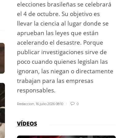
elecciones brasileñas se celebrará
a exp
el 4 de octubre. Su objetivo es
espac
llevar la ciencia al lugar donde se
Los d
aprueban las leyes que están
los g
acelerando el desastre. Porque
publicar investigaciones sirve de
Redacci
poco cuando quienes legislan las
ignoran, las niegan o directamente
trabajan para las empresas
responsables.
Redaccion
,
16 julio 2026 08:10
0
VÍDEOS