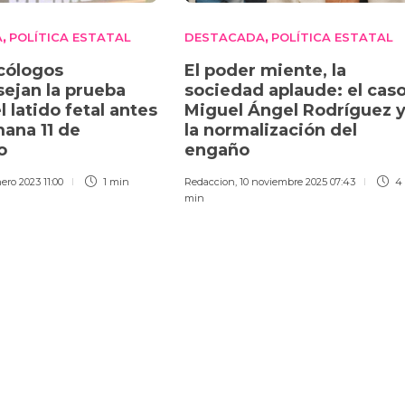
A
POLÍTICA ESTATAL
DESTACADA
POLÍTICA ESTATAL
,
,
cólogos
El poder miente, la
ejan la prueba
sociedad aplaude: el cas
el latido fetal antes
Miguel Ángel Rodríguez 
mana 11 de
la normalización del
zo
engaño
ero 2023 11:00
1 min
Redaccion
,
10 noviembre 2025 07:43
4
min