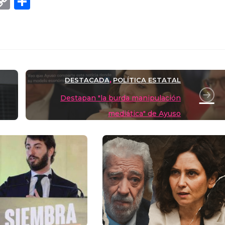
C
C
o
o
p
m
y
p
Li
ar
DESTACADA
POLÍTICA ESTATAL
,
n
tir
Destapan "la burda manipulación
k
mediática" de Ayuso