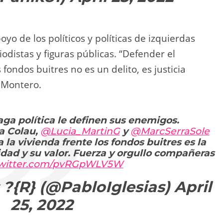
yo de los políticos y políticas de izquierdas
odistas y figuras públicas. “Defender el
 fondos buitres no es un delito, es justicia
e Montero.
ga política le definen sus enemigos.
a Colau,
@Lucia_MartinG
y
@MarcSerraSole
 la vivienda frente los fondos buitres es la
dad y su valor. Fuerza y orgullo compañeras
twitter.com/pvRGpWLV5W
 ?{R} (@PabloIglesias)
April
25, 2022