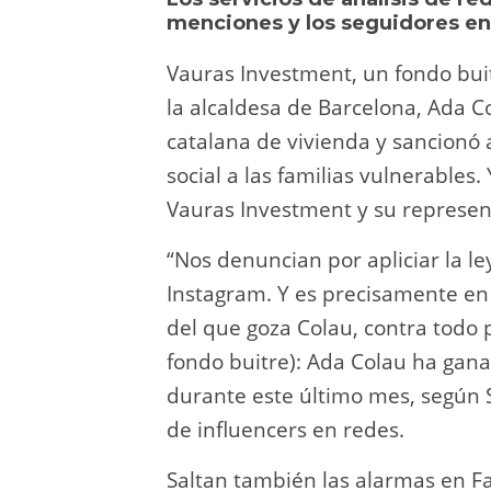
y
d
a
A
b
t
menciones y los seguidores en l
o
m
p
o
Vauras Investment, un fondo buit
n
p
o
la alcaldesa de Barcelona, Ada Co
k
catalana de vivienda y sancionó 
social a las familias vulnerables
Vauras Investment y su represen
“Nos denuncian por apliciar la ley
Instagram. Y es precisamente en e
del que goza Colau, contra todo p
fondo buitre): Ada Colau ha gan
durante este último mes, según S
de influencers en redes.
Saltan también las alarmas en F