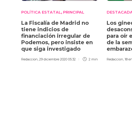
POLÍTICA ESTATAL
PRINCIPAL
DESTACAD
,
La Fiscalía de Madrid no
Los gine
tiene indicios de
desacons
financiación irregular de
para oír 
Podemos, pero insiste en
de la se
que siga investigado
embara
Redaccion
,
29 diciembre 2020 05:32
2 min
Redaccion
,
18 en