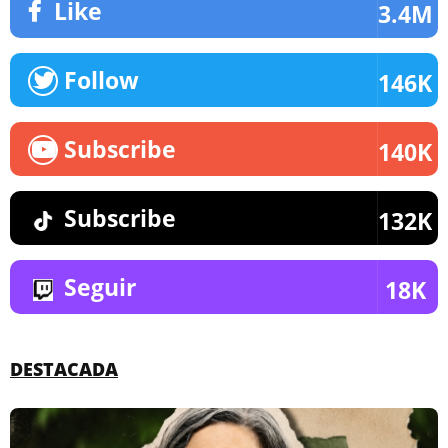
Like
3.4M
Follow
146K
Subscribe
140K
Subscribe
132K
Seguir
18K
DESTACADA