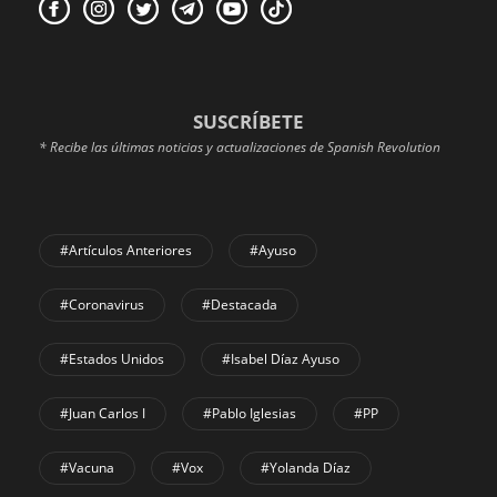
SUSCRÍBETE
* Recibe las últimas noticias y actualizaciones de Spanish Revolution
#Artículos Anteriores
#Ayuso
#coronavirus
#Destacada
#Estados Unidos
#Isabel Díaz Ayuso
#Juan Carlos I
#Pablo Iglesias
#PP
#Vacuna
#Vox
#Yolanda Díaz