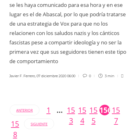
se les haya comunicado para esa hora y en ese
lugar es el de Abascal, por lo que podría tratarse
de una estrategia de Vox para que no los
relacionen con los saludos nazis y los cánticos
fascistas pese a compartir ideología y no ser la
primera vez que sus seguidores tienen este tipo
de comportamiento
Javier F. Ferrero
,
07 diciembre 2020 06:00
0
3 min
1
…
15
15
15
156
15
ANTERIOR
3
4
5
7
15
SIGUIENTE
8