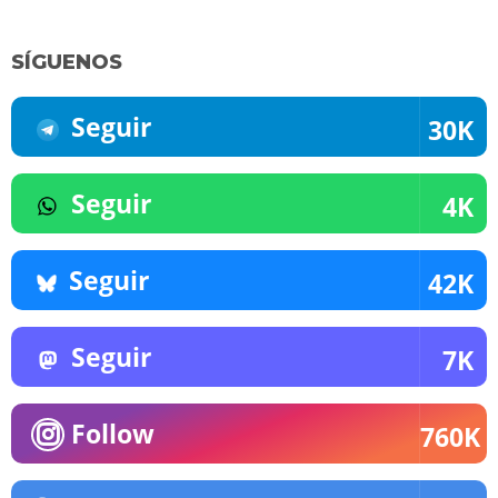
SÍGUENOS
Seguir
30K
Seguir
4K
Seguir
42K
Seguir
7K
Follow
760K