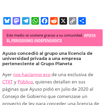
Bl
M
T
W
F
R
X
C
C
u
a
el
h
a
e
o
o
e
st
e
at
c
d
p
m
Este medio se sostiene gracias a su comunidad.
APOYA
EL PERIODISMO INDEPENDIENTE
.
sk
o
gr
s
e
di
y
p
y
d
a
A
b
t
Li
ar
Ayuso concedió al grupo una licencia de
universidad privada a una empresa
o
m
p
o
n
tir
perteneciente al Grupo Planeta
n
p
o
k
Ayer
nos hacíamos eco
de una exclusiva de
k
CTXT
y
Público
, quienes detallan en sus
páginas que Ayuso pidió en julio de 2020 al
Consejo de Gobierno que comenzase un
proyecto de ley para conceder una licencia de