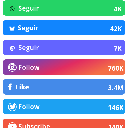
Seguir
4K
Seguir
42K
Seguir
7K
Follow
760K
Like
3.4M
Follow
146K
Subscribe
140K