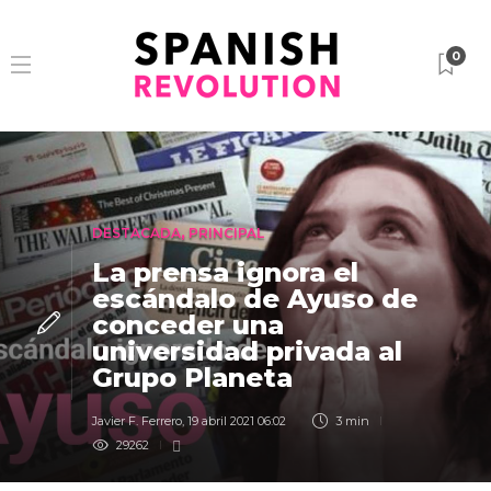
0
DESTACADA
,
PRINCIPAL
La prensa ignora el
escándalo de Ayuso de
conceder una
universidad privada al
Grupo Planeta
Javier F. Ferrero
,
19 abril 2021 06:02
3 min
29262