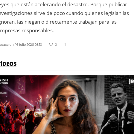
eyes que están acelerando el desastre. Porque publicar
nvestigaciones sirve de poco cuando quienes legislan las
gnoran, las niegan o directamente trabajan para las
mpresas responsables.
edaccion
,
16 julio 2026 08:10
0
VÍDEOS