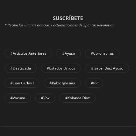
SUSCRÍBETE
* Recibe las últimas noticias y actualizaciones de Spanish Revolution
#Artículos Anteriores
#Ayuso
#coronavirus
#Destacada
#Estados Unidos
#Isabel Díaz Ayuso
#Juan Carlos I
#Pablo Iglesias
#PP
#Vacuna
#Vox
#Yolanda Díaz