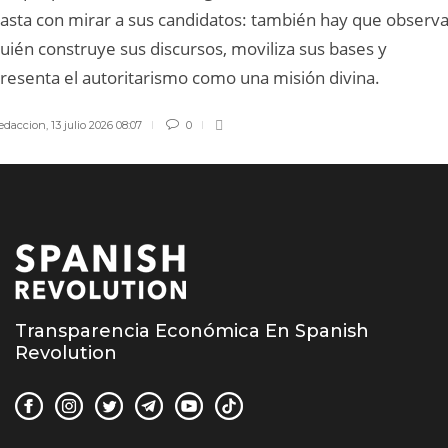
asta con mirar a sus candidatos: también hay que observa
uién construye sus discursos, moviliza sus bases y
resenta el autoritarismo como una misión divina.
edaccion
,
13 julio 2026 08:07
0
Transparencia Económica En Spanish
Revolution