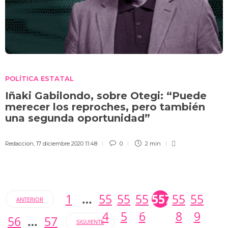
POLÍTICA ESTATAL
Iñaki Gabilondo, sobre Otegi: “Puede
merecer los reproches, pero también
una segunda oportunidad”
Redaccion
,
17 diciembre 2020 11:48
0
2 min
1
…
55
55
55
557
55
55
ANTERIOR
4
5
6
8
9
56
…
57
SIGUIENTE