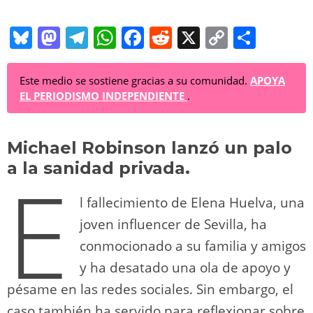
Bl
M
T
W
F
R
X
C
C
u
a
el
h
a
e
o
o
e
st
e
at
c
d
p
m
Este medio se sostiene gracias a su comunidad.
APOYA
EL PERIODISMO INDEPENDIENTE
.
sk
o
gr
s
e
di
y
p
y
d
a
A
b
t
Li
ar
Michael Robinson lanzó un palo
o
m
p
o
n
tir
a la sanidad privada.
E
n
p
o
k
l fallecimiento de Elena Huelva, una
k
joven influencer de Sevilla, ha
conmocionado a su familia y amigos
y ha desatado una ola de apoyo y
pésame en las redes sociales. Sin embargo, el
caso también ha servido para reflexionar sobre