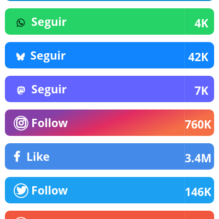
Seguir
4K
Seguir
42K
Seguir
7K
Follow
760K
Like
3.4M
Follow
146K