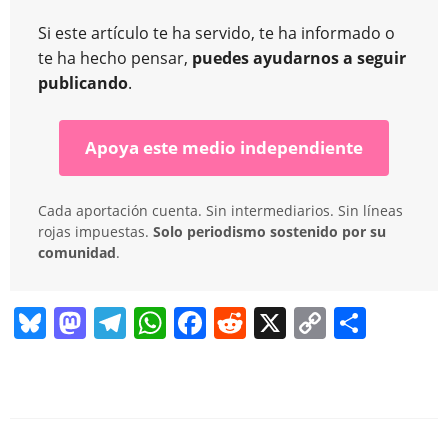
Si este artículo te ha servido, te ha informado o
te ha hecho pensar,
puedes ayudarnos a seguir
publicando
.
Apoya este medio independiente
Cada aportación cuenta. Sin intermediarios. Sin líneas
rojas impuestas.
Solo periodismo sostenido por su
comunidad
.
Bl
M
T
W
F
R
X
C
C
u
a
el
h
a
e
o
o
e
st
e
at
c
d
p
m
sk
o
gr
s
e
di
y
p