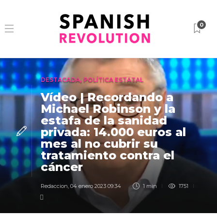
0
DESTACADA
,
POLÍTICA ESTATAL
Vídeo | Recordando a
Michael Robinson y la
estafa de la sanidad
privada: 14.000 euros al
mes al no cubrir su
tratamiento contra el
cáncer
Redaccion
,
04 enero 2023 09:34
1 min
1751