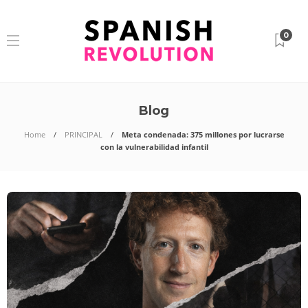
0
Blog
Home
PRINCIPAL
Meta condenada: 375 millones por lucrarse
con la vulnerabilidad infantil