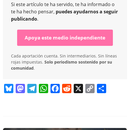
Si este artículo te ha servido, te ha informado o
te ha hecho pensar,
puedes ayudarnos a seguir
publicando
.
Apoya este medio independiente
Cada aportación cuenta. Sin intermediarios. Sin líneas
rojas impuestas.
Solo periodismo sostenido por su
comunidad
.
Bl
M
T
W
F
R
X
C
C
u
a
el
h
a
e
o
o
e
st
e
at
c
d
p
m
sk
o
gr
s
e
di
y
p
y
d
a
A
b
t
Li
ar