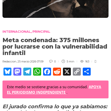
INTERNACIONAL
PRINCIPAL
,
Meta condenada: 375 millones
por lucrarse con la vulnerabilidad
infantil
Redaccion
,
25 marzo 2026 07:09
0
5 min
163
Bl
M
T
W
F
R
X
C
C
u
a
el
h
a
e
o
o
e
st
e
at
c
d
p
m
Este medio se sostiene gracias a su comunidad.
APOYA
EL PERIODISMO INDEPENDIENTE
.
sk
o
gr
s
e
di
y
p
y
d
a
A
b
t
Li
ar
El jurado confirma lo que ya sabíamos: