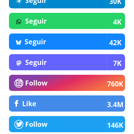
Seguir
30K
Seguir
4K
Seguir
42K
Seguir
7K
Follow
760K
Like
3.4M
Follow
146K