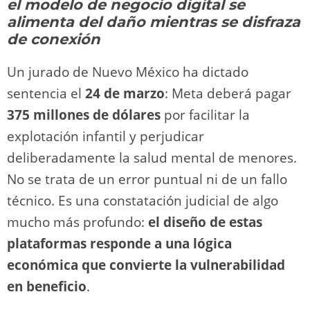
o
m
p
o
n
tir
el modelo de negocio digital se
n
p
o
k
alimenta del daño mientras se disfraza
k
de conexión
Un jurado de Nuevo México ha dictado
sentencia el
24 de marzo
: Meta deberá pagar
375 millones de dólares
por facilitar la
explotación infantil y perjudicar
deliberadamente la salud mental de menores.
No se trata de un error puntual ni de un fallo
técnico. Es una constatación judicial de algo
mucho más profundo:
el diseño de estas
plataformas responde a una lógica
económica que convierte la vulnerabilidad
en beneficio
.