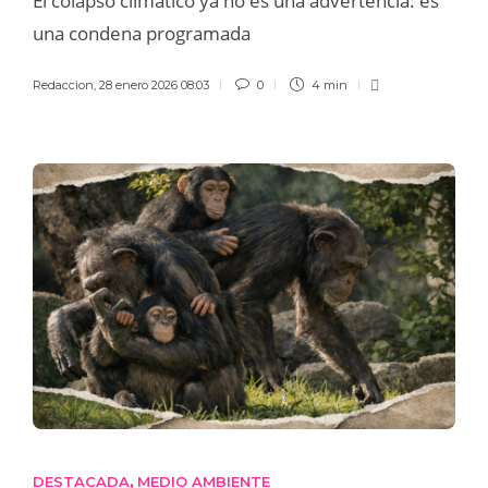
El colapso climático ya no es una advertencia: es
una condena programada
Redaccion
,
28 enero 2026 08:03
0
4 min
DESTACADA
MEDIO AMBIENTE
,