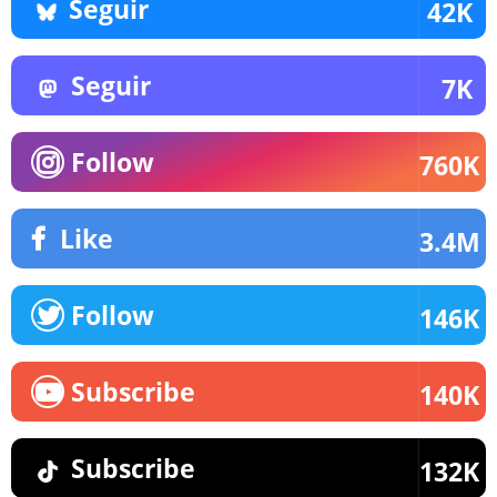
Seguir
42K
Seguir
7K
Follow
760K
Like
3.4M
Follow
146K
Subscribe
140K
Subscribe
132K