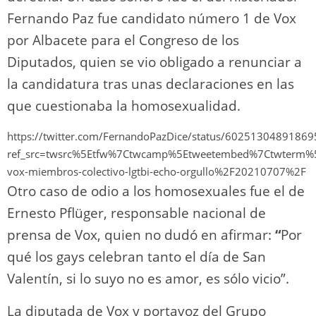
Fernando Paz fue candidato número 1 de Vox
por Albacete para el Congreso de los
Diputados, quien se vio obligado a renunciar a
la candidatura tras unas declaraciones en las
que cuestionaba la homosexualidad.
https://twitter.com/FernandoPazDice/status/6025130489186
ref_src=twsrc%5Etfw%7Ctwcamp%5Etweetembed%7Ctwterm%
vox-miembros-colectivo-lgtbi-echo-orgullo%2F20210707%2F
Otro caso de odio a los homosexuales fue el de
Ernesto Pflüger, responsable nacional de
prensa de Vox, quien no dudó en afirmar:
“
Por
qué los gays celebran tanto el día de San
Valentín, si lo suyo no es amor, es sólo vicio”.
La diputada de Vox y portavoz del Grupo