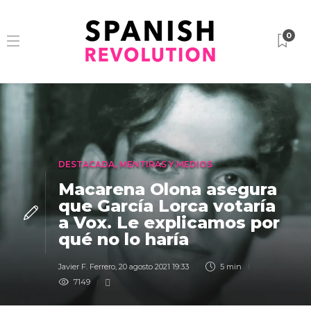
0
DESTACADA
,
MENTIRAS Y MEDIOS
Macarena Olona asegura
que García Lorca votaría
a Vox. Le explicamos por
qué no lo haría
Javier F. Ferrero
,
20 agosto 2021 19:33
5 min
7149