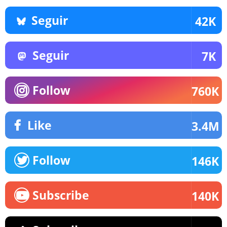
Seguir
42K
Seguir
7K
Follow
760K
Like
3.4M
Follow
146K
Subscribe
140K