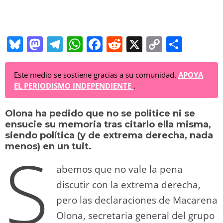
Bl
M
T
W
F
R
X
C
C
u
a
el
h
a
e
o
o
e
st
e
at
c
d
p
m
Este medio se sostiene gracias a su comunidad.
APOYA
EL PERIODISMO INDEPENDIENTE
.
sk
o
gr
s
e
di
y
p
y
d
a
A
b
t
Li
ar
Olona ha pedido que no se politice ni se
ensucie su memoria tras citarlo ella misma,
o
m
p
o
n
tir
siendo política (y de extrema derecha, nada
S
n
p
o
k
menos) en un tuit.
k
abemos que no vale la pena
discutir con la extrema derecha,
pero las declaraciones de Macarena
Olona, secretaria general del grupo