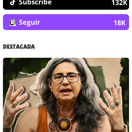
Subscribe
132K
Seguir
18K
DESTACADA