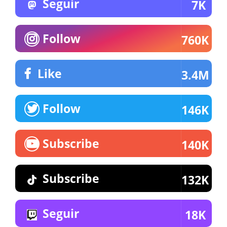
Seguir
7K
Follow
760K
Like
3.4M
Follow
146K
Subscribe
140K
Subscribe
132K
Seguir
18K