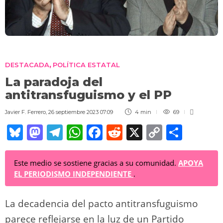
DESTACADA
POLÍTICA ESTATAL
,
La paradoja del
antitransfuguismo y el PP
Javier F. Ferrero
,
26 septiembre 2023 07:09
4 min
69
Bl
M
T
W
F
R
X
C
C
u
a
el
h
a
e
o
o
e
st
e
at
c
d
p
m
Este medio se sostiene gracias a su comunidad.
APOYA
EL PERIODISMO INDEPENDIENTE
.
sk
o
gr
s
e
di
y
p
y
d
a
A
b
t
Li
ar
La decadencia del pacto antitransfuguismo
o
m
p
o
n
tir
parece reflejarse en la luz de un Partido