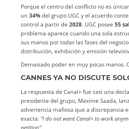
Porque el centro del conflicto no es úni
un
34%
del grupo UGC y el acuerdo contem
control a partir de
2028
. UGC posee
55 sa
problema aparece cuando una sola estru
sus manos por todas las fases del negocio
distribución, exhibición y emisión televisi
Demasiado poder en muy pocas manos. O
CANNES YA NO DISCUTE SOL
La respuesta de Canal+ fue casi una decl
presidente del grupo, Maxime Saada, la
advertencia mafiosa que a discrepancia em
exacta:
“I do not want Canal+ to work anymo
petition”
.