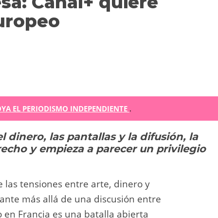
sa: Canal+ quiere
 europeo
m
YA EL PERIODISMO INDEPENDIENTE
.
inero, las pantallas y la difusión, la
r
erecho y empieza a parecer un privilegio
ir
 las tensiones entre arte, dinero y
tante más allá de una discusión entre
o en Francia es una batalla abierta