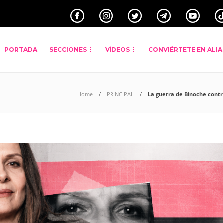
PORTADA
SECCIONES
VÍDEOS
CONVIÉRTETE EN ALI
Home
PRINCIPAL
La guerra de Binoche contra