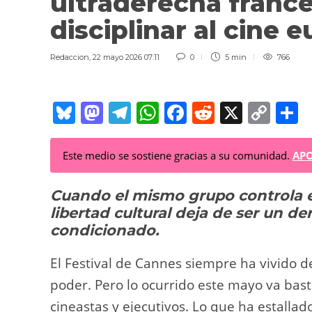
ultraderecha france
disciplinar al cine
Redaccion
,
22 mayo 2026 07:11
0
5 min
766
Bl
M
T
W
F
R
X
C
C
u
a
el
h
a
e
o
o
e
st
e
at
c
d
p
Este medio se sostiene gracias a su comunidad.
APO
sk
o
gr
s
e
di
y
p
Cuando el mismo grupo controla el d
y
d
a
A
b
t
Li
a
libertad cultural deja de ser un d
o
m
p
o
n
t
condicionado.
n
p
o
k
k
El Festival de Cannes siempre ha vivido de
poder. Pero lo ocurrido este mayo va bas
cineastas y ejecutivos. Lo que ha estallad