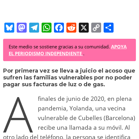
Bl
M
T
W
F
R
X
C
C
u
a
el
h
a
e
o
o
e
st
e
at
c
d
p
m
Este medio se sostiene gracias a su comunidad.
APOYA
EL PERIODISMO INDEPENDIENTE
.
sk
o
gr
s
e
di
y
p
y
d
a
A
b
t
Li
ar
Por primera vez se lleva a juicio el acoso que
sufren las familias vulnerables por no poder
o
m
p
o
n
tir
A
pagar sus facturas de luz o de gas.
n
p
o
k
finales de junio de 2020, en plena
k
pandemia, Yolanda, una vecina
vulnerable de Cubelles (Barcelona)
recibe una llamada a su móvil. Al
otro lado del teléfono, la persona se identifica