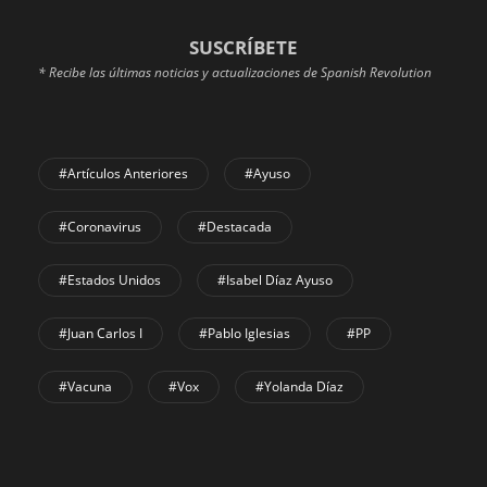
SUSCRÍBETE
* Recibe las últimas noticias y actualizaciones de Spanish Revolution
#Artículos Anteriores
#Ayuso
#coronavirus
#Destacada
#Estados Unidos
#Isabel Díaz Ayuso
#Juan Carlos I
#Pablo Iglesias
#PP
#Vacuna
#Vox
#Yolanda Díaz