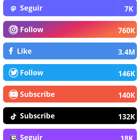
Seguir
7K
Follow
760K
Like
3.4M
Follow
146K
Subscribe
140K
Subscribe
132K
Seguir
18K