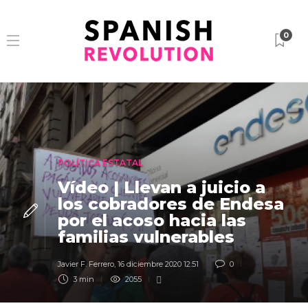
0
POLÍTICA ESTATAL
Vídeo | Llevan a juicio a
los cobradores de Endesa
por el acoso hacia las
familias vulnerables
Javier F. Ferrero
,
16 diciembre 2020 12:51
0
3 min
2055