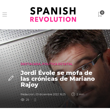
0
DESTACADA
,
POLÍTICA ESTATAL
Jordi Évole se mofa de
las crónicas de Mariano
Rajoy
Redaccion
,
03 diciembre 2022 16:25
2 min
25