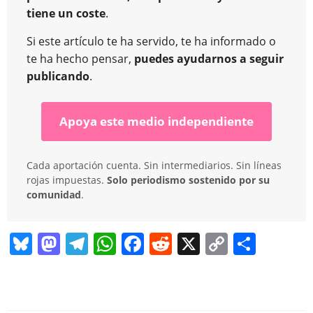
tiene un coste
.
Si este artículo te ha servido, te ha informado o
te ha hecho pensar,
puedes ayudarnos a seguir
publicando
.
Apoya este medio independiente
Cada aportación cuenta. Sin intermediarios. Sin líneas
rojas impuestas.
Solo periodismo sostenido por su
comunidad
.
Bl
M
T
W
F
R
X
C
C
u
a
el
h
a
e
o
o
e
st
e
at
c
d
p
m