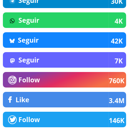
Seguir
30K
Seguir
4K
Seguir
42K
Seguir
7K
Follow
760K
Like
3.4M
Follow
146K