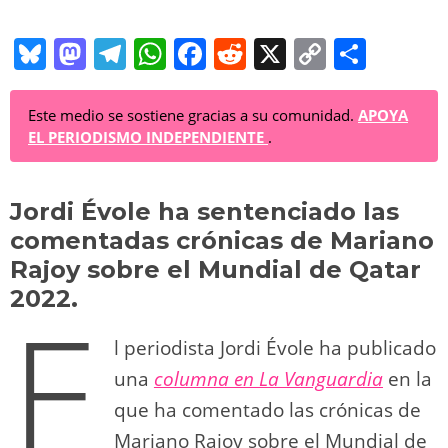
Bl
M
T
W
F
R
X
C
C
u
a
el
h
a
e
o
o
e
st
e
at
c
d
p
m
Este medio se sostiene gracias a su comunidad.
APOYA
EL PERIODISMO INDEPENDIENTE
.
sk
o
gr
s
e
di
y
p
y
d
a
A
b
t
Li
ar
Jordi Évole ha sentenciado las
o
m
p
o
n
tir
comentadas crónicas de Mariano
n
p
o
k
Rajoy sobre el Mundial de Qatar
k
2022.
E
l periodista Jordi Évole ha publicado
una
columna en La Vanguardia
en la
que ha comentado las crónicas de
Mariano Rajoy sobre el Mundial de