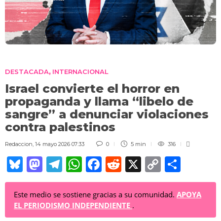
DESTACADA
INTERNACIONAL
,
Israel convierte el horror en
propaganda y llama “libelo de
sangre” a denunciar violaciones
contra palestinos
Redaccion
,
14 mayo 2026 07:33
0
5 min
316
Bl
M
T
W
F
R
X
C
C
u
a
el
h
a
e
o
o
e
st
e
at
c
d
p
m
Este medio se sostiene gracias a su comunidad.
APOYA
EL PERIODISMO INDEPENDIENTE
.
sk
o
gr
s
e
di
y
p