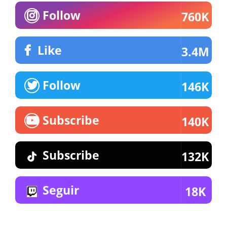
Follow
760K
Like
3.4M
Follow
146K
Subscribe
140K
Subscribe
132K
Seguir
18K