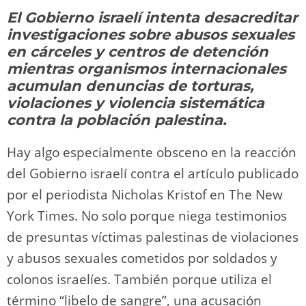
y
d
a
A
b
t
Li
ar
El Gobierno israelí intenta desacreditar
o
m
p
o
n
tir
investigaciones sobre abusos sexuales
n
p
o
k
en cárceles y centros de detención
k
mientras organismos internacionales
acumulan denuncias de torturas,
violaciones y violencia sistemática
contra la población palestina.
Hay algo especialmente obsceno en la reacción
del Gobierno israelí contra el artículo publicado
por el periodista Nicholas Kristof en The New
York Times. No solo porque niega testimonios
de presuntas víctimas palestinas de violaciones
y abusos sexuales cometidos por soldados y
colonos israelíes. También porque utiliza el
término “libelo de sangre”, una acusación