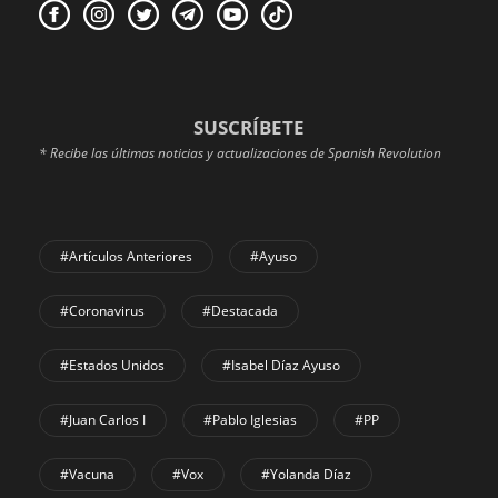
SUSCRÍBETE
* Recibe las últimas noticias y actualizaciones de Spanish Revolution
#Artículos Anteriores
#Ayuso
#coronavirus
#Destacada
#Estados Unidos
#Isabel Díaz Ayuso
#Juan Carlos I
#Pablo Iglesias
#PP
#Vacuna
#Vox
#Yolanda Díaz