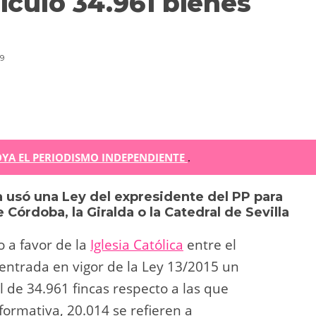
riculó 34.961 bienes
9
m
YA EL PERIODISMO INDEPENDIENTE
.
la usó una Ley del expresidente del PP para
r
 Córdoba, la Giralda o la Catedral de Sevilla
ir
 a favor de la
Iglesia Católica
entre el
 entrada en vigor de la Ley 13/2015 un
al de 34.961 fincas respecto a las que
formativa, 20.014 se refieren a