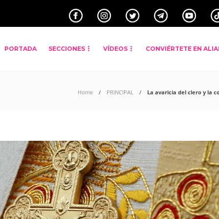
PORTADA
SECCIONES
VÍDEOS
CONVIÉRTETE EN ALI
Home
PRINCIPAL
La avaricia del clero y la 