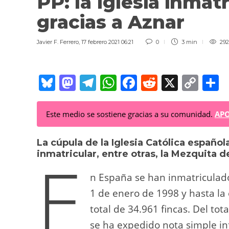
PP: la Iglesia inmat
gracias a Aznar
Javier F. Ferrero
,
17 febrero 2021 06:21
0
3 min
292
Bl
M
T
W
F
R
X
C
C
u
a
el
h
a
e
o
o
e
st
e
at
c
d
p
Este medio se sostiene gracias a su comunidad.
APO
sk
o
gr
s
e
di
y
p
La cúpula de la Iglesia Católica españo
y
d
a
A
b
t
Li
a
E
inmatricular, entre otras, la Mezquita de
o
m
p
o
n
t
n
p
o
k
n España se han inmatriculado
k
1 de enero de 1998 y hasta la
total de 34.961 fincas. Del tot
se ha expedido nota simple in