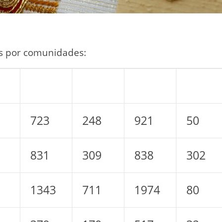
os por comunidades:
723
248
921
50
831
309
838
302
1343
711
1974
80