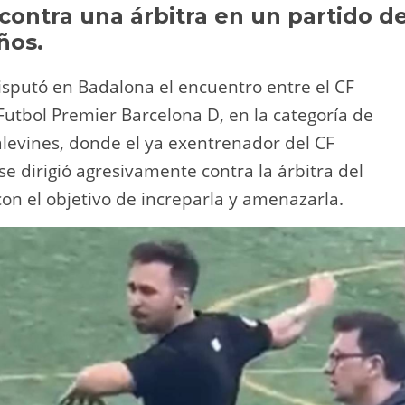
Li
ar
ontra una árbitra en un partido d
ños.
n
tir
k
isputó en Badalona el encuentro entre el CF
 Futbol Premier Barcelona D, en la categoría de
alevines, donde el ya exentrenador del CF
 se dirigió agresivamente contra la árbitra del
con el objetivo de increparla y amenazarla.