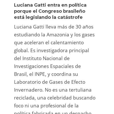
Luciana Gatti entra en política
Ecua
porque el Congreso brasileño
oro i
está legislando la catástrofe
la p
Luciana Gatti lleva más de 30 años
La A
estudiando la Amazonia y los gases
siend
que aceleran el calentamiento
ilega
global. Es investigadora principal
tarde
del Instituto Nacional de
direc
Investigaciones Espaciales de
Retro
Brasil, el INPE, y coordina su
camp
Laboratorio de Gases de Efecto
grup
Invernadero. No es una tertuliana
terri
reciclada, una celebridad buscando
prote
foco ni una profesional de la
guar
política fabricada en un despacho.
suert