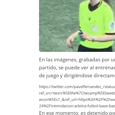
En las imágenes, grabadas por u
partido, se puede ver al entrena
de juego y dirigiéndose directam
https://twitter.com/pavelfernandez_/st
ref_src=twsrc%5Etfw%7Ctwcamp%5Etwe
wcon%5Es1_&ref_url=https%3A%2F%2Fwww
24%2Fintimidacion-arbitra-futbol-base-
En ese momento, es detenido por 