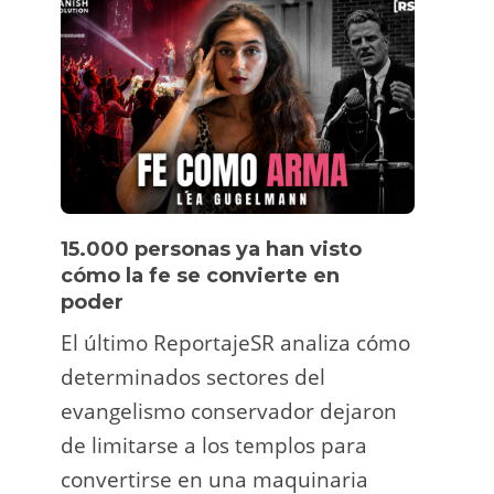
15.000 personas ya han visto
Víde
cómo la fe se convierte en
pers
poder
Un tu
El último ReportajeSR analiza cómo
Fermí
determinados sectores del
atrac
evangelismo conservador dejaron
y ani
de limitarse a los templos para
deco
convertirse en una maquinaria
viral