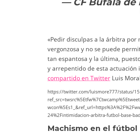
— CF Bufalá de
«Pedir disculpas a la árbitra por
vergonzosa y no se puede permit
tan espantosa y la última, pues
y arrepentido de esta actuación
compartido en Twitter
Luis Moral
https://twitter.com/luismore777/status
ref_src=twsrc%5Etfw%7Ctwcamp%5Etwe
wcon%5Es1_&ref_url=https%3A%2F%2Fwww
24%2Fintimidacion-arbitra-futbol-base-
Machismo en el fútbol