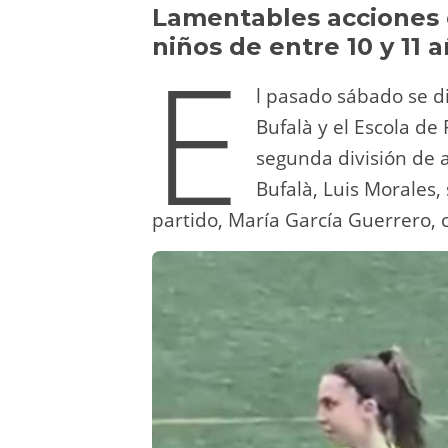
y
d
a
A
b
t
Lamentables acciones c
niños de entre 10 y 11 a
E
o
m
p
o
n
p
o
l pasado sábado se d
k
Bufalà y el Escola de
segunda división de 
Bufalà, Luis Morales,
partido, María García Guerrero, 