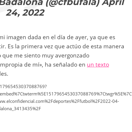
 Badalona (@cfbufala)
April
24, 2022
 mi imagen dada en el día de ayer, ya que es
ir. Es la primera vez que actúo de esta manera
to que me siento muy avergonzado
 impropia de mí», ha señalado en
un texto
es.
/1517965453037088769?
etembed%7Ctwterm%5E1517965453037088769%7Ctwgr%5E%7C
.elconfidencial.com%2Fdeportes%2Ffutbol%2F2022-04-
badalona_3413435%2F