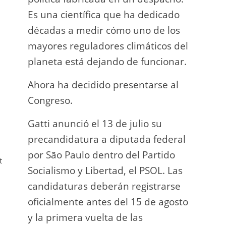
Es una científica que ha dedicado
incau
décadas a medir cómo uno de los
para 
mayores reguladores climáticos del
que l
planeta está dejando de funcionar.
En e
Ahora ha decidido presentarse al
Napo-
Congreso.
fuer
insp
Gatti anunció el 13 de julio su
fuer
precandidatura a diputada federal
afir
por São Paulo dentro del Partido
t
a los
Socialismo y Libertad, el PSOL. Las
teléf
candidaturas deberán registrarse
Quien
oficialmente antes del 15 de agosto
auto
y la primera vuelta de las
desar