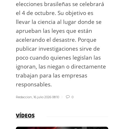
elecciones brasileñas se celebrará
a exp
el 4 de octubre. Su objetivo es
espac
llevar la ciencia al lugar donde se
Los d
aprueban las leyes que están
los g
acelerando el desastre. Porque
publicar investigaciones sirve de
Redacci
poco cuando quienes legislan las
ignoran, las niegan o directamente
trabajan para las empresas
responsables.
Redaccion
,
16 julio 2026 08:10
0
VÍDEOS