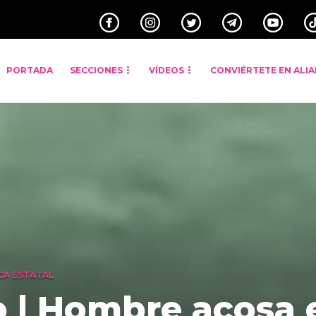
PORTADA
SECCIONES
VÍDEOS
CONVIÉRTETE EN ALI
CA ESTATAL
o | Hombre acosa 