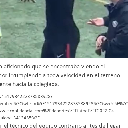
n aficionado que se encontraba viendo el
dor irrumpiendo a toda velocidad en el terreno
ente hacia la colegiada.
atus/1517934222878588928?
etembed%7Ctwterm%5E1517934222878588928%7Ctwgr%5E%7C
.elconfidencial.com%2Fdeportes%2Ffutbol%2F2022-04-
badalona_3413435%2F
el técnico del equipo contrario antes de llegar