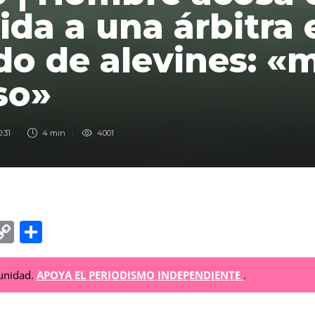
ida a una árbitra
do de alevines: 
so»
0:31
4 min
4001
C
C
o
o
p
m
munidad.
APOYA EL PERIODISMO INDEPENDIENTE
.
y
p