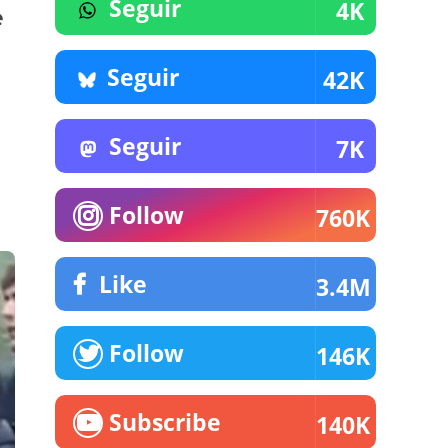
Seguir
4K
e
Seguir
42K
Seguir
7K
Follow
760K
Like
3.4M
Follow
146K
Subscribe
140K