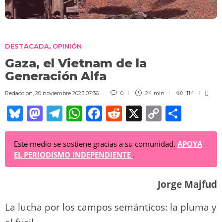
DESTACADA
OPINIÓN
,
Gaza, el Vietnam de la
Generación Alfa
Redaccion
,
20 noviembre 2023 07:36
0
24 min
114
Bl
M
T
W
F
R
X
C
C
u
a
el
h
a
e
o
o
e
st
e
at
c
d
p
m
Este medio se sostiene gracias a su comunidad.
APOYA
EL PERIODISMO INDEPENDIENTE
.
sk
o
gr
s
e
di
y
p
y
d
a
A
b
t
Li
ar
Jorge Majfud
o
m
p
o
n
tir
n
p
o
k
La lucha por los campos semánticos: la pluma y