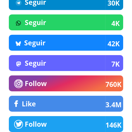
Seguir
30K
Seguir
4K
Seguir
42K
Seguir
7K
Follow
760K
Like
3.4M
Follow
146K