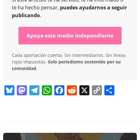
te ha hecho pensar,
puedes ayudarnos a seguir
publicando
.
Apoya este medio independiente
Cada aportación cuenta. Sin intermediarios. Sin líneas
rojas impuestas.
Solo periodismo sostenido por su
comunidad
.
Bl
M
T
W
F
R
X
C
C
u
a
el
h
a
e
o
o
e
st
e
at
c
d
p
m
sk
o
gr
s
e
di
y
p
y
d
a
A
b
t
Li
ar