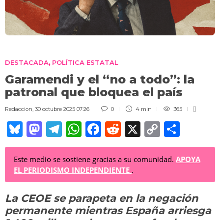
DESTACADA
POLÍTICA ESTATAL
,
Garamendi y el “no a todo”: la
patronal que bloquea el país
Redaccion
,
30 octubre 2025 07:26
0
4 min
365
Bl
M
T
W
F
R
X
C
C
u
a
el
h
a
e
o
o
e
st
e
at
c
d
p
m
Este medio se sostiene gracias a su comunidad.
APOYA
EL PERIODISMO INDEPENDIENTE
.
sk
o
gr
s
e
di
y
p
y
d
a
A
b
t
Li
ar
La CEOE se parapeta en la negación
o
m
p
o
n
tir
permanente mientras España arriesga