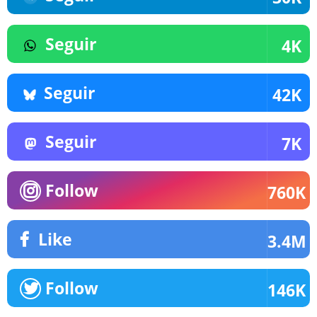
Seguir
4K
Seguir
42K
Seguir
7K
Follow
760K
Like
3.4M
Follow
146K