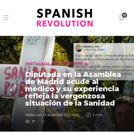
0
DESTACADA
,
POLÍTICA ESTATAL
Diputada en la Asamblea
de Madrid acude al
médico y su experiencia
refleja la vergonzosa
situación de la Sanidad
Redaccion
,
13 diciembre 2022 10:25
2 min
37