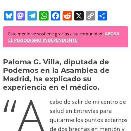
Bl
M
T
W
F
R
X
C
C
u
a
el
h
a
e
o
o
e
st
e
at
c
d
p
m
Este medio se sostiene gracias a su comunidad.
APOYA
EL PERIODISMO INDEPENDIENTE
.
sk
o
gr
s
e
di
y
p
y
d
a
A
b
t
Li
ar
Paloma G. Villa, diputada de
o
m
p
o
n
tir
Podemos en la Asamblea de
n
p
o
k
Madrid, ha explicado su
k
experiencia en el médico.
“A
cabo de salir de mi centro de
salud en Entrevías para
quitarme los puntos externos
de dos brechas en mentón y