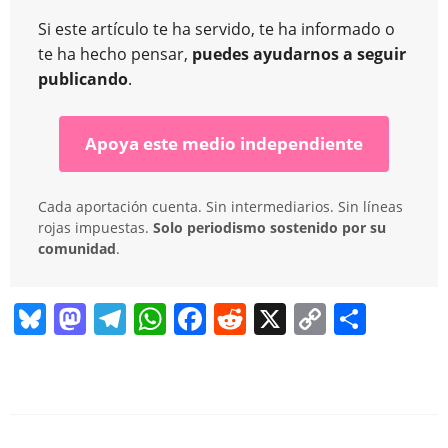
Si este artículo te ha servido, te ha informado o
te ha hecho pensar,
puedes ayudarnos a seguir
publicando
.
Apoya este medio independiente
Cada aportación cuenta. Sin intermediarios. Sin líneas
rojas impuestas.
Solo periodismo sostenido por su
comunidad
.
Bl
M
T
W
F
R
X
C
C
u
a
el
h
a
e
o
o
e
st
e
at
c
d
p
m
sk
o
gr
s
e
di
y
p