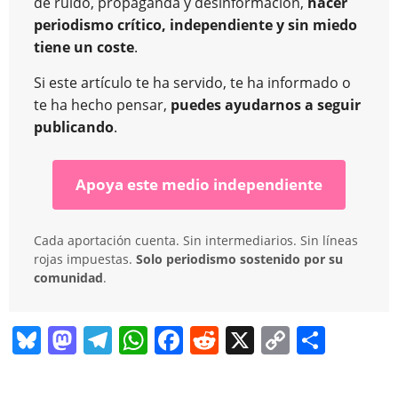
de ruido, propaganda y desinformación,
hacer
periodismo crítico, independiente y sin miedo
tiene un coste
.
Si este artículo te ha servido, te ha informado o
te ha hecho pensar,
puedes ayudarnos a seguir
publicando
.
Apoya este medio independiente
Cada aportación cuenta. Sin intermediarios. Sin líneas
rojas impuestas.
Solo periodismo sostenido por su
comunidad
.
Bl
M
T
W
F
R
X
C
C
u
a
el
h
a
e
o
o
e
st
e
at
c
d
p
m