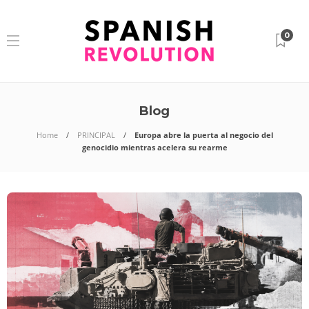
0
Blog
Home
PRINCIPAL
Europa abre la puerta al negocio del
genocidio mientras acelera su rearme