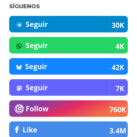
SÍGUENOS
Seguir
30K
Seguir
4K
Seguir
42K
Seguir
7K
Follow
760K
Like
3.4M