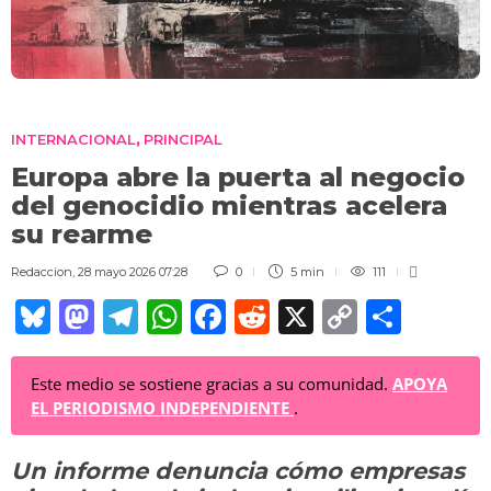
INTERNACIONAL
PRINCIPAL
,
Europa abre la puerta al negocio
del genocidio mientras acelera
su rearme
Redaccion
,
28 mayo 2026 07:28
0
5 min
111
Bl
M
T
W
F
R
X
C
C
u
a
el
h
a
e
o
o
e
st
e
at
c
d
p
m
Este medio se sostiene gracias a su comunidad.
APOYA
EL PERIODISMO INDEPENDIENTE
.
sk
o
gr
s
e
di
y
p
y
d
a
A
b
t
Li
ar
Un informe denuncia cómo empresas