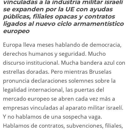
o
m
p
o
n
tir
vinculadas a la industria militar israelí
n
p
o
k
se expanden por la UE con ayudas
k
públicas, filiales opacas y contratos
ligados al nuevo ciclo armamentístico
europeo
Europa lleva meses hablando de democracia,
derechos humanos y seguridad. Mucho
discurso institucional. Mucha bandera azul con
estrellas doradas. Pero mientras Bruselas
pronuncia declaraciones solemnes sobre la
legalidad internacional, las puertas del
mercado europeo se abren cada vez más a
empresas vinculadas al aparato militar israelí.
Y no hablamos de una sospecha vaga.
Hablamos de contratos, subvenciones, filiales,