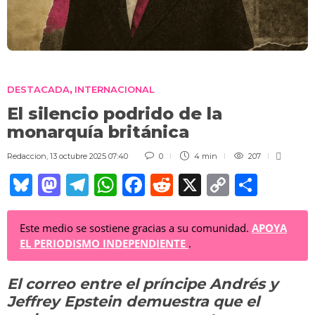
DESTACADA
INTERNACIONAL
,
El silencio podrido de la
monarquía británica
Redaccion
,
13 octubre 2025 07:40
0
4 min
207
Bl
M
T
W
F
R
X
C
C
u
a
el
h
a
e
o
o
e
st
e
at
c
d
p
m
Este medio se sostiene gracias a su comunidad.
APOYA
EL PERIODISMO INDEPENDIENTE
.
sk
o
gr
s
e
di
y
p
y
d
a
A
b
t
Li
ar
El correo entre el príncipe Andrés y
o
m
p
o
n
tir
Jeffrey Epstein demuestra que el