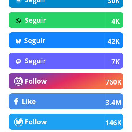
30K
Seguir
4K
Seguir
42K
Seguir
7K
Follow
760K
Like
3.4M
Follow
146K