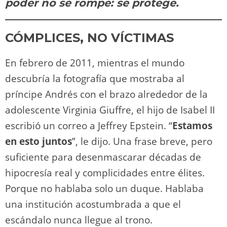
n
p
o
k
poder no se rompe: se protege.
k
CÓMPLICES, NO VÍCTIMAS
En febrero de 2011, mientras el mundo
descubría la fotografía que mostraba al
príncipe Andrés con el brazo alrededor de la
adolescente Virginia Giuffre, el hijo de Isabel II
escribió un correo a Jeffrey Epstein. “
Estamos
en esto juntos
”, le dijo. Una frase breve, pero
suficiente para desenmascarar décadas de
hipocresía real y complicidades entre élites.
Porque no hablaba solo un duque. Hablaba
una institución acostumbrada a que el
escándalo nunca llegue al trono.