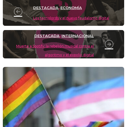
o
m
p
o
n
tir
DESTACADA
ECONOMÍA
,
n
p
o
k
Los tecnolords y el nuevo feudalismo digital
k
DESTACADA
INTERNACIONAL
,
Muerte a Spotify: la rebelión musical contra el
algoritmo y el expolio digital