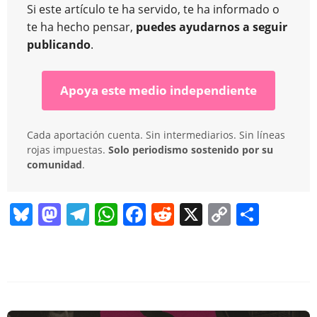
Si este artículo te ha servido, te ha informado o
te ha hecho pensar,
puedes ayudarnos a seguir
publicando
.
Apoya este medio independiente
Cada aportación cuenta. Sin intermediarios. Sin líneas
rojas impuestas.
Solo periodismo sostenido por su
comunidad
.
Bl
M
T
W
F
R
X
C
C
u
a
el
h
a
e
o
o
e
st
e
at
c
d
p
m
sk
o
gr
s
e
di
y
p
y
d
a
A
b
t
Li
ar