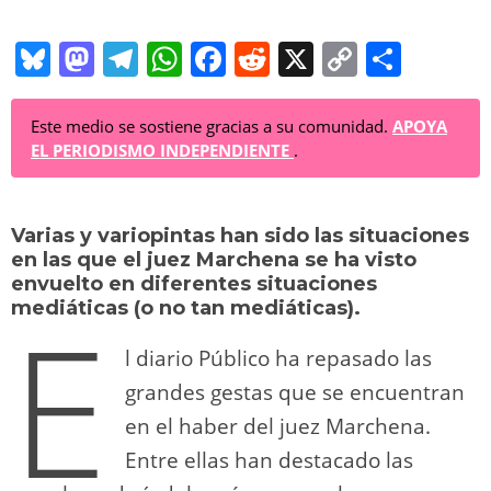
Bl
M
T
W
F
R
X
C
C
u
a
el
h
a
e
o
o
e
st
e
at
c
d
p
m
Este medio se sostiene gracias a su comunidad.
APOYA
EL PERIODISMO INDEPENDIENTE
.
sk
o
gr
s
e
di
y
p
y
d
a
A
b
t
Li
ar
Varias y variopintas han sido las situaciones
o
m
p
o
n
tir
en las que el juez Marchena se ha visto
n
p
o
k
envuelto en diferentes situaciones
E
mediáticas (o no tan mediáticas).
k
l diario Público ha repasado las
grandes gestas que se encuentran
en el haber del juez Marchena.
Entre ellas han destacado las