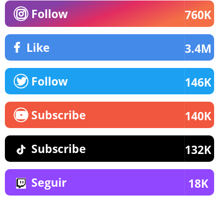
Follow
760K
Like
3.4M
Follow
146K
Subscribe
140K
Subscribe
132K
Seguir
18K