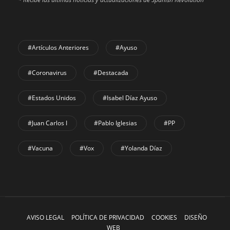
#Artículos Anteriores
#Ayuso
#coronavirus
#Destacada
#Estados Unidos
#Isabel Díaz Ayuso
#Juan Carlos I
#Pablo Iglesias
#PP
#Vacuna
#Vox
#Yolanda Díaz
AVISO LEGAL
POLÍTICA DE PRIVACIDAD
COOKIES
DISEÑO
WEB