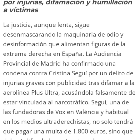
o
m
p
o
n
tir
por injurias, difamación y humillación
n
p
o
k
a víctimas
k
La justicia, aunque lenta, sigue
desenmascarando la maquinaria de odio y
desinformación que alimentan figuras de la
extrema derecha en España. La Audiencia
Provincial de Madrid ha confirmado una
condena contra Cristina Seguí por un delito de
injurias graves con publicidad tras difamar a la
aerolínea Plus Ultra, acusándola falsamente de
estar vinculada al narcotráfico. Seguí, una de
las fundadoras de Vox en València y habitual
en los medios ultraderechistas, no solo tendrá
que pagar una multa de 1.800 euros, sino que