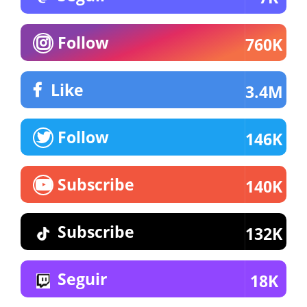
Follow
760K
Like
3.4M
Follow
146K
Subscribe
140K
Subscribe
132K
Seguir
18K