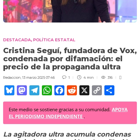
DESTACADA
POLÍTICA ESTATAL
,
Cristina Seguí, fundadora de Vox,
condenada por difamación: el
precio de la propaganda ultra
Redaccion
,
13 marzo 2025 07:46
1
4 min
316
Bl
M
T
W
F
R
X
C
C
u
a
el
h
a
e
o
o
e
st
e
at
c
d
p
m
Este medio se sostiene gracias a su comunidad.
APOYA
EL PERIODISMO INDEPENDIENTE
.
sk
o
gr
s
e
di
y
p
y
d
a
A
b
t
Li
ar
La agitadora ultra acumula condenas