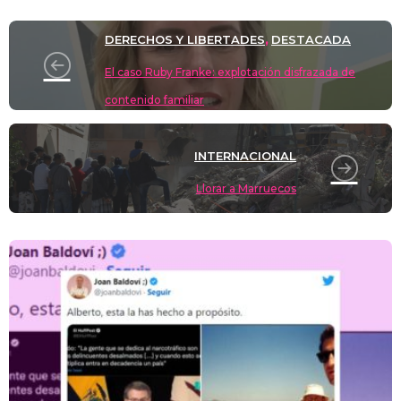
y
d
a
A
b
t
Li
ar
o
m
p
o
n
tir
DERECHOS Y LIBERTADES
DESTACADA
,
n
p
o
k
El caso Ruby Franke: explotación disfrazada de
k
contenido familiar
INTERNACIONAL
Llorar a Marruecos