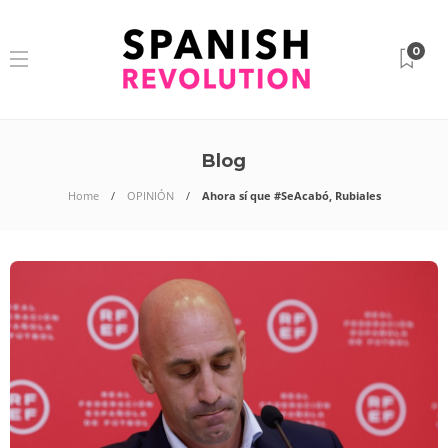
0
Blog
Home
OPINIÓN
Ahora sí que #SeAcabó, Rubiales