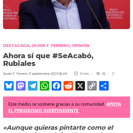
DESTACADA
JAVIER F. FERRERO
OPINIÓN
,
,
Ahora sí que #SeAcabó,
Rubiales
Javier F. Ferrero
,
11 septiembre 2023 06:49
3 min
52
Bl
M
T
W
F
R
X
C
C
u
a
el
h
a
e
o
o
e
st
e
at
c
d
p
m
Este medio se sostiene gracias a su comunidad.
APOYA
EL PERIODISMO INDEPENDIENTE
.
sk
o
gr
s
e
di
y
p
y
d
a
A
b
t
Li
ar
«Aunque quieras pintarte como el