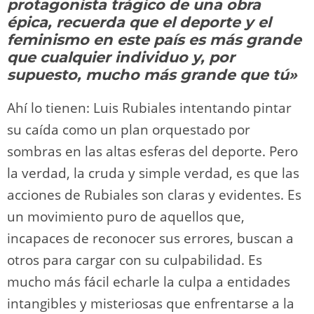
o
m
p
o
n
tir
protagonista trágico de una obra
n
p
o
k
épica, recuerda que el deporte y el
k
feminismo en este país es más grande
que cualquier individuo y, por
supuesto, mucho más grande que tú»
Ahí lo tienen: Luis Rubiales intentando pintar
su caída como un plan orquestado por
sombras en las altas esferas del deporte. Pero
la verdad, la cruda y simple verdad, es que las
acciones de Rubiales son claras y evidentes. Es
un movimiento puro de aquellos que,
incapaces de reconocer sus errores, buscan a
otros para cargar con su culpabilidad. Es
mucho más fácil echarle la culpa a entidades
intangibles y misteriosas que enfrentarse a la