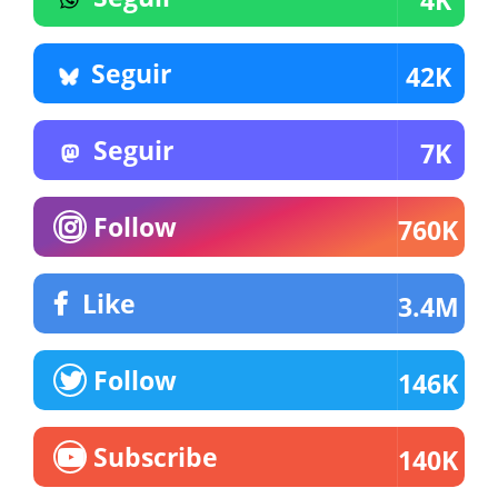
Seguir
42K
Seguir
7K
Follow
760K
Like
3.4M
Follow
146K
Subscribe
140K