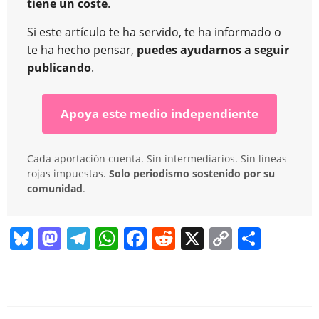
tiene un coste
.
Si este artículo te ha servido, te ha informado o
te ha hecho pensar,
puedes ayudarnos a seguir
publicando
.
Apoya este medio independiente
Cada aportación cuenta. Sin intermediarios. Sin líneas
rojas impuestas.
Solo periodismo sostenido por su
comunidad
.
Bl
M
T
W
F
R
X
C
C
u
a
el
h
a
e
o
o
e
st
e
at
c
d
p
m
sk
o
gr
s
e
di
y
p