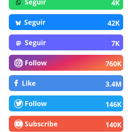
Seguir
4K
Seguir
42K
Seguir
7K
Follow
760K
Like
3.4M
Follow
146K
Subscribe
140K