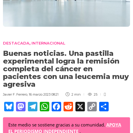
DESTACADA
INTERNACIONAL
,
Buenas noticias. Una pastilla
experimental logra la remisión
completa del cáncer en
pacientes con una leucemia muy
agresiva
Javier F. Ferrero
,
16 marzo 2023 08:21
2 min
25
Bl
M
T
W
F
R
X
C
C
u
a
el
h
a
e
o
o
e
st
e
at
c
d
p
m
Este medio se sostiene gracias a su comunidad.
APOYA
EL PERIODISMO INDEPENDIENTE
.