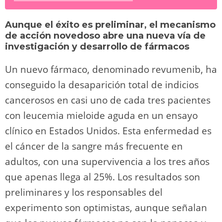
sk
o
gr
s
e
di
y
p
y
d
a
A
b
t
Li
ar
Aunque el éxito es preliminar, el mecanismo
o
m
p
o
n
tir
de acción novedoso abre una nueva vía de
n
p
o
k
investigación y desarrollo de fármacos
k
Un nuevo fármaco, denominado revumenib, ha
conseguido la desaparición total de indicios
cancerosos en casi uno de cada tres pacientes
con leucemia mieloide aguda en un ensayo
clínico en Estados Unidos. Esta enfermedad es
el cáncer de la sangre más frecuente en
adultos, con una supervivencia a los tres años
que apenas llega al 25%. Los resultados son
preliminares y los responsables del
experimento son optimistas, aunque señalan