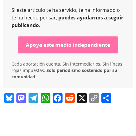
Si este artículo te ha servido, te ha informado o
te ha hecho pensar,
puedes ayudarnos a seguir
publicando
.
Apoya este medio independiente
Cada aportación cuenta. Sin intermediarios. Sin líneas
rojas impuestas.
Solo periodismo sostenido por su
comunidad
.
Bl
M
T
W
F
R
X
C
C
u
a
el
h
a
e
o
o
e
st
e
at
c
d
p
m
sk
o
gr
s
e
di
y
p