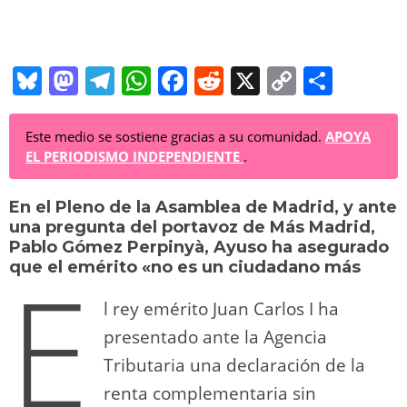
Bl
M
T
W
F
R
X
C
C
u
a
el
h
a
e
o
o
e
st
e
at
c
d
p
m
Este medio se sostiene gracias a su comunidad.
APOYA
EL PERIODISMO INDEPENDIENTE
.
sk
o
gr
s
e
di
y
p
y
d
a
A
b
t
Li
ar
En el Pleno de la Asamblea de Madrid, y ante
una pregunta del portavoz de Más Madrid,
o
m
p
o
n
tir
Pablo Gómez Perpinyà, Ayuso ha asegurado
E
n
p
o
k
que el emérito «no es un ciudadano más
k
l rey emérito Juan Carlos I ha
presentado ante la Agencia
Tributaria una declaración de la
renta complementaria sin