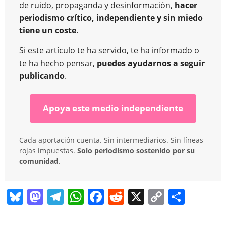
de ruido, propaganda y desinformación,
hacer
periodismo crítico, independiente y sin miedo
tiene un coste
.
Si este artículo te ha servido, te ha informado o
te ha hecho pensar,
puedes ayudarnos a seguir
publicando
.
Apoya este medio independiente
Cada aportación cuenta. Sin intermediarios. Sin líneas
rojas impuestas.
Solo periodismo sostenido por su
comunidad
.
Bl
M
T
W
F
R
X
C
C
u
a
el
h
a
e
o
o