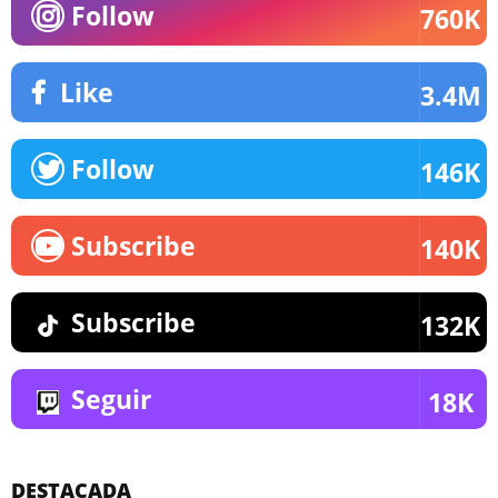
Follow
760K
Like
3.4M
Follow
146K
Subscribe
140K
Subscribe
132K
Seguir
18K
DESTACADA