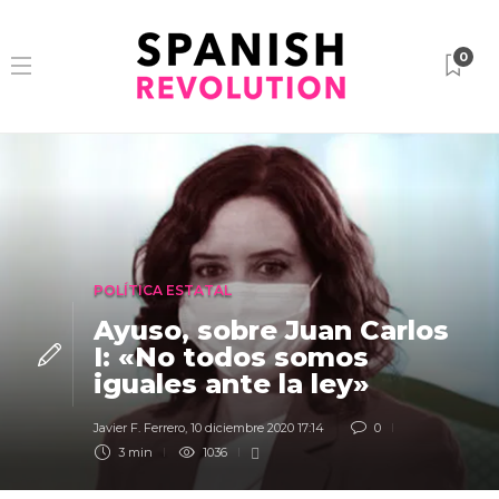
0
POLÍTICA ESTATAL
Ayuso, sobre Juan Carlos
I: «No todos somos
iguales ante la ley»
Javier F. Ferrero
,
10 diciembre 2020 17:14
0
3 min
1036