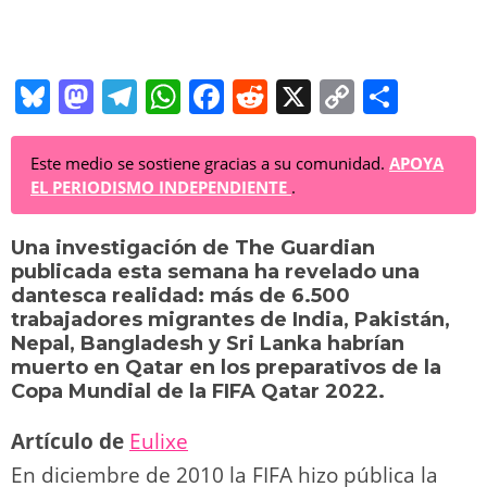
Bl
M
T
W
F
R
X
C
C
u
a
el
h
a
e
o
o
e
st
e
at
c
d
p
m
Este medio se sostiene gracias a su comunidad.
APOYA
EL PERIODISMO INDEPENDIENTE
.
sk
o
gr
s
e
di
y
p
y
d
a
A
b
t
Li
ar
Una investigación de The Guardian
publicada esta semana ha revelado una
o
m
p
o
n
tir
dantesca realidad: más de 6.500
n
p
o
k
trabajadores migrantes de India, Pakistán,
Nepal, Bangladesh y Sri Lanka habrían
k
muerto en Qatar en los preparativos de la
Copa Mundial de la FIFA Qatar 2022.
Artículo de
Eulixe
En diciembre de 2010 la FIFA hizo pública la