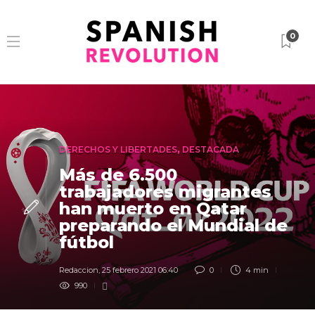
0
DERECHOS Y LIBERTADES
,
DESTACADA
Más de 6.500
trabajadores migrantes
han muerto en Qatar
preparando el Mundial de
fútbol
Redaccion
,
25 febrero 2021 06:40
0
4 min
990