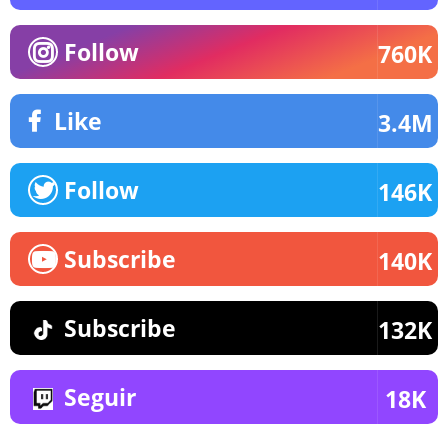
Follow
760K
Like
3.4M
Follow
146K
Subscribe
140K
Subscribe
132K
Seguir
18K