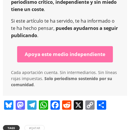
periodismo crítico, independiente y sin miedo
tiene un coste
.
Si este artículo te ha servido, te ha informado o
te ha hecho pensar,
puedes ayudarnos a seguir
publicando
.
Apoya este medio independiente
Cada aportación cuenta. Sin intermediarios. Sin líneas
rojas impuestas.
Solo periodismo sostenido por su
comunidad
.
Bl
M
T
W
F
R
X
C
C
u
a
el
h
a
e
o
o
e
st
e
at
c
d
p
m
TAGS
#QATAR