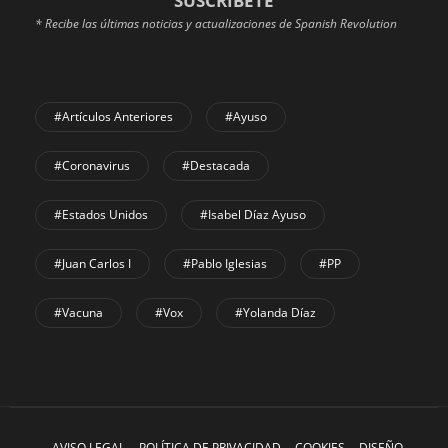
SUSCRÍBETE
* Recibe las últimas noticias y actualizaciones de Spanish Revolution
#Artículos Anteriores
#Ayuso
#coronavirus
#Destacada
#Estados Unidos
#Isabel Díaz Ayuso
#Juan Carlos I
#Pablo Iglesias
#PP
#Vacuna
#Vox
#Yolanda Díaz
AVISO LEGAL
POLÍTICA DE PRIVACIDAD
COOKIES
DISEÑO