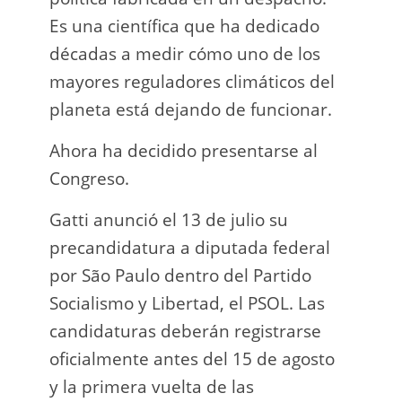
Es una científica que ha dedicado
incau
décadas a medir cómo uno de los
para 
mayores reguladores climáticos del
que l
planeta está dejando de funcionar.
En e
Ahora ha decidido presentarse al
Napo-
Congreso.
fuer
insp
Gatti anunció el 13 de julio su
fuer
precandidatura a diputada federal
afir
por São Paulo dentro del Partido
a los
Socialismo y Libertad, el PSOL. Las
teléf
candidaturas deberán registrarse
Quien
oficialmente antes del 15 de agosto
auto
y la primera vuelta de las
desar