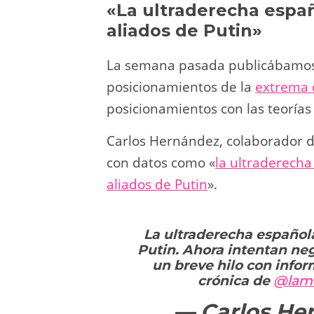
«La ultraderecha españ
aliados de Putin»
La semana pasada publicábamos 
posicionamientos de la
extrema 
posicionamientos con las teorías
Carlos Hernández, colaborador d
con datos como «
la ultraderecha
aliados de Putin
».
La ultraderecha española
Putin. Ahora intentan neg
un breve hilo con info
crónica de
@lam
— Carlos He