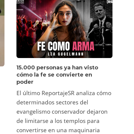
15.000 personas ya han visto
Víde
cómo la fe se convierte en
pers
poder
Un tu
El último ReportajeSR analiza cómo
Fermí
determinados sectores del
atrac
evangelismo conservador dejaron
y ani
de limitarse a los templos para
deco
convertirse en una maquinaria
viral