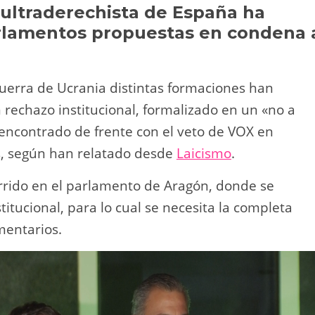
Li
ar
 ultraderechista de España ha
arlamentos propuestas en condena 
n
tir
k
 guerra de Ucrania distintas formaciones han
rechazo institucional, formalizado en un «no a
 encontrado de frente con el veto de VOX en
s, según han relatado desde
Laicismo
.
urrido en el parlamento de Aragón, donde se
itucional, para lo cual se necesita la completa
mentarios.