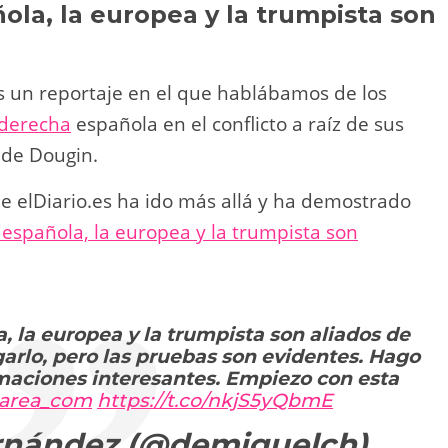
ola, la europea y la trumpista son
un reportaje en el que hablábamos de los
derecha
española en el conflicto a raíz de sus
 de Dougin.
e elDiario.es ha ido más allá y ha demostrado
 española, la europea y la trumpista son
, la europea y la trumpista son aliados de
arlo, pero las pruebas son evidentes. Hago
rmaciones interesantes. Empiezo con esta
area_com
https://t.co/nkjS5yQbmE
rnández (@demiguelch)