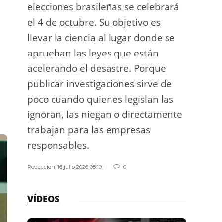
elecciones brasileñas se celebrará
a exp
el 4 de octubre. Su objetivo es
espac
llevar la ciencia al lugar donde se
Los d
aprueban las leyes que están
los g
acelerando el desastre. Porque
publicar investigaciones sirve de
Redacci
poco cuando quienes legislan las
ignoran, las niegan o directamente
trabajan para las empresas
responsables.
Redaccion
,
16 julio 2026 08:10
0
VÍDEOS