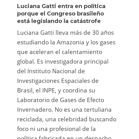
Luciana Gatti entra en política
Ecua
porque el Congreso brasileño
oro i
está legislando la catástrofe
la p
Luciana Gatti lleva más de 30 años
La A
estudiando la Amazonia y los gases
siend
que aceleran el calentamiento
ilega
global. Es investigadora principal
tarde
del Instituto Nacional de
direc
Investigaciones Espaciales de
Retro
Brasil, el INPE, y coordina su
camp
Laboratorio de Gases de Efecto
grup
Invernadero. No es una tertuliana
terri
reciclada, una celebridad buscando
prote
foco ni una profesional de la
guar
política fabricada en un despacho.
suert