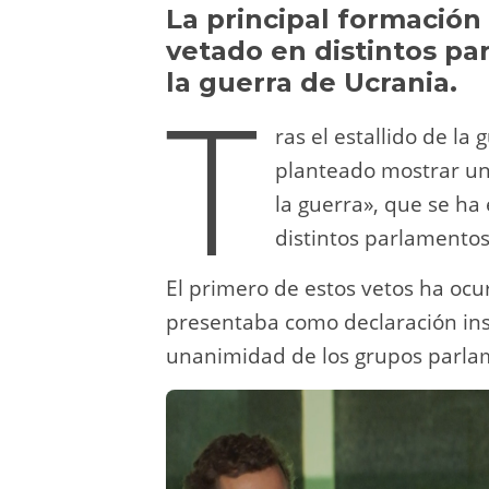
y
d
a
A
b
t
La principal formación
vetado en distintos p
o
m
p
o
la guerra de Ucrania.
T
n
p
o
k
ras el estallido de la
planteado mostrar un 
la guerra», que se ha
distintos parlamento
El primero de estos vetos ha oc
presentaba como declaración inst
unanimidad de los grupos parla