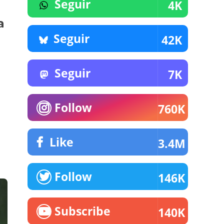
Seguir
4K
a
Seguir
42K
Seguir
7K
Follow
760K
Like
3.4M
Follow
146K
Subscribe
140K