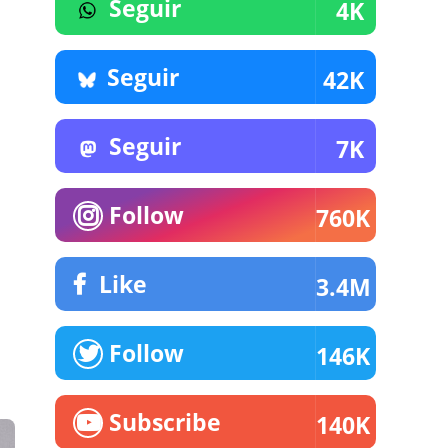
Seguir
4K
Seguir
42K
Seguir
7K
Follow
760K
Like
3.4M
Follow
146K
Subscribe
140K