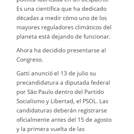
Es una científica que ha dedicado
incau
décadas a medir cómo uno de los
para 
mayores reguladores climáticos del
que l
planeta está dejando de funcionar.
En e
Ahora ha decidido presentarse al
Napo-
Congreso.
fuer
insp
Gatti anunció el 13 de julio su
fuer
precandidatura a diputada federal
afir
por São Paulo dentro del Partido
a los
Socialismo y Libertad, el PSOL. Las
teléf
candidaturas deberán registrarse
Quien
oficialmente antes del 15 de agosto
auto
y la primera vuelta de las
desar