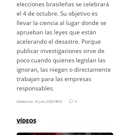
elecciones brasileñas se celebrará
a exp
el 4 de octubre. Su objetivo es
espac
llevar la ciencia al lugar donde se
Los d
aprueban las leyes que están
los g
acelerando el desastre. Porque
publicar investigaciones sirve de
Redacci
poco cuando quienes legislan las
ignoran, las niegan o directamente
trabajan para las empresas
responsables.
Redaccion
,
16 julio 2026 08:10
0
VÍDEOS