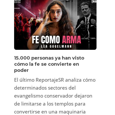
15.000 personas ya han visto
Víde
cómo la fe se convierte en
pers
poder
Un tu
El último ReportajeSR analiza cómo
Fermí
determinados sectores del
atrac
evangelismo conservador dejaron
y ani
de limitarse a los templos para
deco
convertirse en una maquinaria
viral