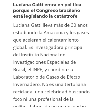
Luciana Gatti entra en política
Ecua
porque el Congreso brasileño
oro i
está legislando la catástrofe
la p
Luciana Gatti lleva más de 30 años
La A
estudiando la Amazonia y los gases
siend
que aceleran el calentamiento
ilega
global. Es investigadora principal
tarde
del Instituto Nacional de
direc
Investigaciones Espaciales de
Retro
Brasil, el INPE, y coordina su
camp
Laboratorio de Gases de Efecto
grup
Invernadero. No es una tertuliana
terri
reciclada, una celebridad buscando
prote
foco ni una profesional de la
guar
política fabricada en un despacho.
suert