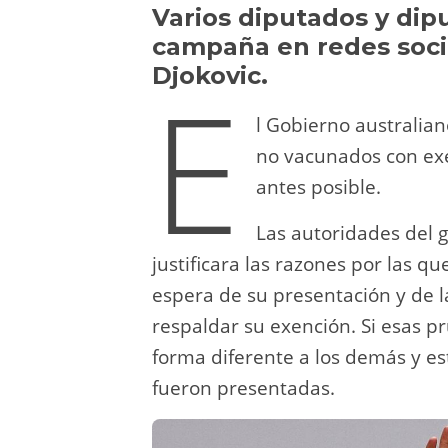
y
d
a
A
b
t
Varios diputados y dip
campaña en redes socia
o
m
p
o
Djokovic.
E
n
p
o
k
l Gobierno australian
no vacunados con exe
antes posible.
Las autoridades del g
justificara las razones por las q
espera de su presentación y de 
respaldar su exención. Si esas pr
forma diferente a los demás y est
fueron presentadas.