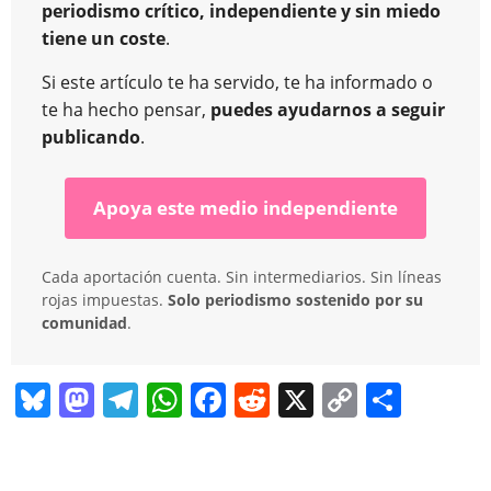
periodismo crítico, independiente y sin miedo
tiene un coste
.
Si este artículo te ha servido, te ha informado o
te ha hecho pensar,
puedes ayudarnos a seguir
publicando
.
Apoya este medio independiente
Cada aportación cuenta. Sin intermediarios. Sin líneas
rojas impuestas.
Solo periodismo sostenido por su
comunidad
.
Bl
M
T
W
F
R
X
C
C
u
a
el
h
a
e
o
o
e
st
e
at
c
d
p
m