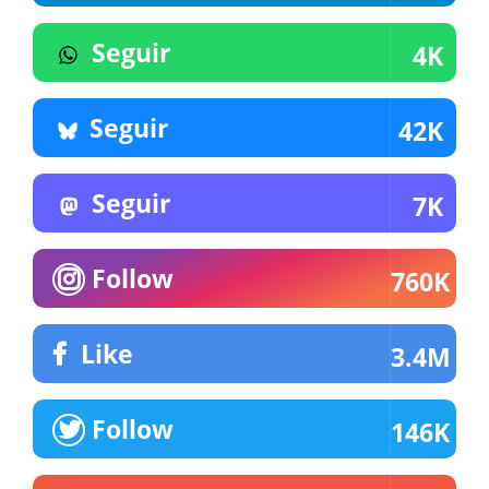
Seguir
4K
Seguir
42K
Seguir
7K
Follow
760K
Like
3.4M
Follow
146K