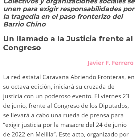
Colectivos y organizaciones sociales se
o
m
p
o
n
tir
unen para exigir responsabilidades por
n
p
o
k
la tragedia en el paso fronterizo del
k
Barrio Chino
Un llamado a la Justicia frente al
Congreso
Javier F. Ferrero
La red estatal Caravana Abriendo Fronteras, en
su octava edición, iniciará su cruzada de
justicia con un poderoso evento. El viernes 23
de junio, frente al Congreso de los Diputados,
se llevará a cabo una rueda de prensa para
“exigir justicia por la masacre del 24 de junio
de 2022 en Melilla”. Este acto, organizado por