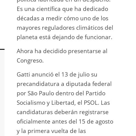
Es una científica que ha dedicado
incau
décadas a medir cómo uno de los
para 
mayores reguladores climáticos del
que l
planeta está dejando de funcionar.
En e
Ahora ha decidido presentarse al
Napo-
Congreso.
fuer
insp
Gatti anunció el 13 de julio su
fuer
precandidatura a diputada federal
afir
por São Paulo dentro del Partido
a los
Socialismo y Libertad, el PSOL. Las
teléf
candidaturas deberán registrarse
Quien
oficialmente antes del 15 de agosto
auto
y la primera vuelta de las
desar