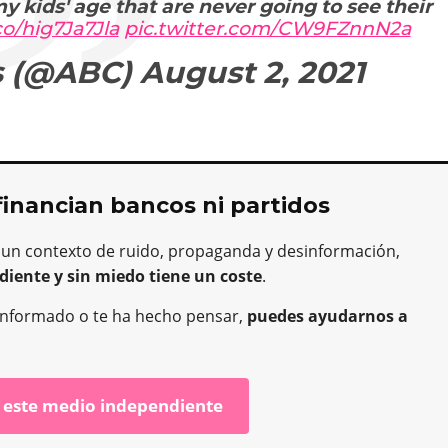
y kids' age that are never going to see their
.co/hig7Ja7Jla
pic.twitter.com/CW9FZnnN2a
s (@ABC)
August 2, 2021
financian bancos ni partidos
 un contexto de ruido, propaganda y desinformación,
diente y sin miedo tiene un coste
.
ha informado o te ha hecho pensar,
puedes ayudarnos a
 este medio independiente