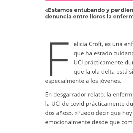
sk
o
gr
s
e
di
«Estamos entubando y perdien
y
d
a
A
b
t
denuncia entre lloros la enfer
o
m
p
o
F
n
p
o
elicia Croft, es una e
k
que ha estado cuidand
UCI prácticamente du
que la ola delta está 
especialmente a los jóvenes.
En desgarrador relato, la enfer
la UCI de covid prácticamente d
dos años». «Puedo decir que hoy
emocionalmente desde que come