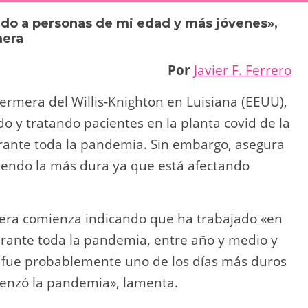
y
p
do a personas de mi edad y más jóvenes»,
Li
ar
mera
n
tir
Por
Javier F. Ferrero
k
nfermera del Willis-Knighton en Luisiana (EEUU),
o y tratando pacientes en la planta covid de la
rante toda la pandemia. Sin embargo, asegura
siendo la más dura ya que está afectando
mera comienza indicando que ha trabajado «en
urante toda la pandemia, entre año y medio y
 fue probablemente uno de los días más duros
nzó la pandemia», lamenta.