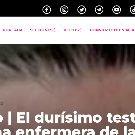
PORTADA
SECCIONES
VÍDEOS
CONVIÉRTETE EN ALI
AD
 | El durísimo te
a enfermera de l