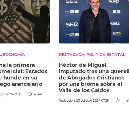
A
ECONOMÍA
DESTACADA
POLÍTICA ESTATAL
,
,
na la primera
Héctor de Miguel,
comercial: Estados
imputado tras una querel
e hunde en su
de Abogados Cristianos
uego arancelario
por una broma sobre el
Valle de los Caídos
ayo 2025 07:38
4 min
Redaccion
,
23 octubre 2024 07:29
4 mi