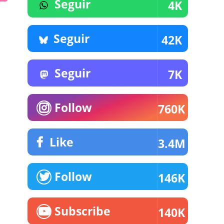
Seguir
4K
Seguir
42K
Seguir
7K
Follow
760K
Like
3.4M
Follow
146K
Subscribe
140K