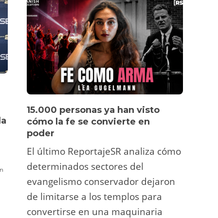
DESTACADA
DESTACADA
I
,
«Otegi ha acelerado el fin
Dan McCrum,
15.000 personas ya han visto
Víde
la
de uno de los elementos
que tumbó 
cómo la fe se convierte en
pers
definitorios del régimen
destapa un
poder
Un tu
del 78»: Así define Pablo
1.400 millo
El último ReportajeSR analiza cómo
Iglesias las palabras de
cuentas de
Fermí
Otegi
determinados sectores del
atrac
n
Redaccion
,
21 marzo 
evangelismo conservador dejaron
Redaccion
,
24 octubre 2021 00:28
2 min
y ani
de limitarse a los templos para
deco
convertirse en una maquinaria
viral