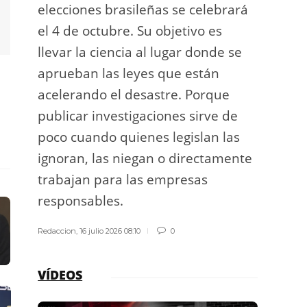
elecciones brasileñas se celebrará
a exp
el 4 de octubre. Su objetivo es
espac
llevar la ciencia al lugar donde se
Los d
aprueban las leyes que están
los g
acelerando el desastre. Porque
publicar investigaciones sirve de
Redacci
poco cuando quienes legislan las
ignoran, las niegan o directamente
trabajan para las empresas
responsables.
Redaccion
,
16 julio 2026 08:10
0
VÍDEOS