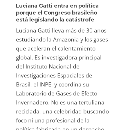
Luciana Gatti entra en política
Ecua
porque el Congreso brasileño
oro i
está legislando la catástrofe
la p
Luciana Gatti lleva más de 30 años
La A
estudiando la Amazonia y los gases
siend
que aceleran el calentamiento
ilega
global. Es investigadora principal
tarde
del Instituto Nacional de
direc
Investigaciones Espaciales de
Retro
Brasil, el INPE, y coordina su
camp
Laboratorio de Gases de Efecto
grup
Invernadero. No es una tertuliana
terri
reciclada, una celebridad buscando
prote
foco ni una profesional de la
guar
política fabricada en un despacho.
suert