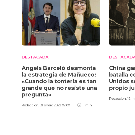
DESTACADA
DESTACAD
Angels Barceló desmonta
China ga
la estrategia de Mañueco:
batalla 
«Cuando la tontería es tan
Unidos s
grande que no resiste una
propio j
pregunta»
Redaccion
,
12 m
Redaccion
,
31 enero 2022 02:00
1 min