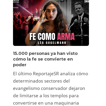
15.000 personas ya han visto
Víde
cómo la fe se convierte en
pers
poder
Un tu
El último ReportajeSR analiza cómo
Fermí
determinados sectores del
atrac
evangelismo conservador dejaron
y ani
de limitarse a los templos para
deco
convertirse en una maquinaria
viral