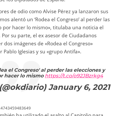
ores de odio como Alvise Pérez ya lanzaron sus
s alentó un ‘Rodea el Congreso’ al perder las
 por hacer lo mismo», titulaba una noticia el
 Por su parte, el ex asesor de Ciudadanos
er dos imágenes de «Rodea el Congreso»
Pablo Iglesias y su «grupo Antifa».
a el Congreso' al perder las elecciones y
or hacer lo mismo
https://t.co/o92JBzrkg4
(@okdiario)
January 6, 2021
6924743459483649
ambién ha utilizado el asalto al Capitolio para