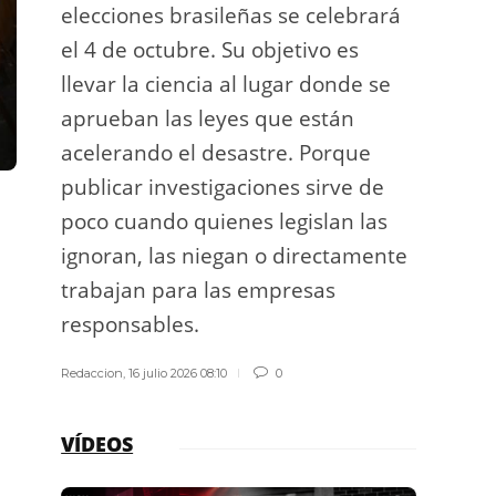
elecciones brasileñas se celebrará
a exp
el 4 de octubre. Su objetivo es
espac
llevar la ciencia al lugar donde se
Los d
aprueban las leyes que están
los g
acelerando el desastre. Porque
publicar investigaciones sirve de
Redacci
poco cuando quienes legislan las
ignoran, las niegan o directamente
trabajan para las empresas
responsables.
Redaccion
,
16 julio 2026 08:10
0
VÍDEOS