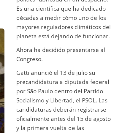
Es una científica que ha dedicado
incau
décadas a medir cómo uno de los
para 
mayores reguladores climáticos del
que l
planeta está dejando de funcionar.
En e
Ahora ha decidido presentarse al
Napo-
Congreso.
fuer
insp
Gatti anunció el 13 de julio su
fuer
precandidatura a diputada federal
afir
por São Paulo dentro del Partido
a los
Socialismo y Libertad, el PSOL. Las
teléf
candidaturas deberán registrarse
Quien
oficialmente antes del 15 de agosto
auto
y la primera vuelta de las
desar