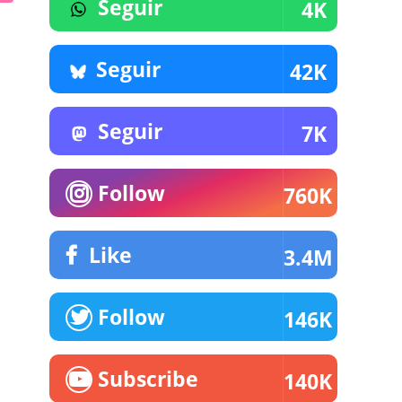
Seguir
4K
Seguir
42K
Seguir
7K
Follow
760K
Like
3.4M
Follow
146K
Subscribe
140K