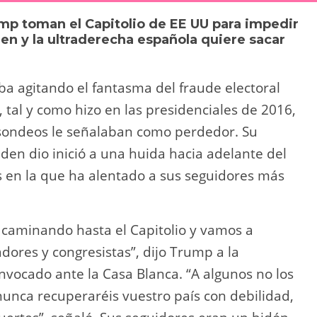
y
p
mp toman el Capitolio de EE UU para impedir
Li
ar
den y la ultraderecha española quiere sacar
n
tir
k
a agitando el fantasma del fraude electoral
tal y como hizo en las presidenciales de 2016,
sondeos le señalaban como perdedor. Su
iden dio inició a una huida hacia adelante del
s en la que ha alentado a sus seguidores más
 caminando hasta el Capitolio y vamos a
dores y congresistas”, dijo Trump a la
ocado ante la Casa Blanca. “A algunos no los
nca recuperaréis vuestro país con debilidad,