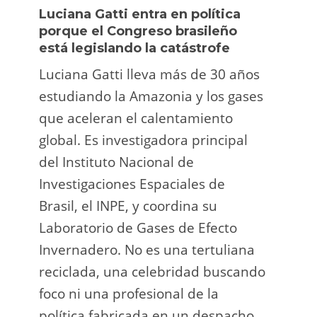
Luciana Gatti entra en política
Ecua
porque el Congreso brasileño
oro i
está legislando la catástrofe
la p
Luciana Gatti lleva más de 30 años
La A
estudiando la Amazonia y los gases
siend
que aceleran el calentamiento
ilega
global. Es investigadora principal
tarde
del Instituto Nacional de
direc
Investigaciones Espaciales de
Retro
Brasil, el INPE, y coordina su
camp
Laboratorio de Gases de Efecto
grup
Invernadero. No es una tertuliana
terri
reciclada, una celebridad buscando
prote
foco ni una profesional de la
guar
política fabricada en un despacho.
suert