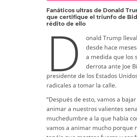
sk
o
gr
s
e
di
Fanáticos ultras de Donald Tru
y
d
a
A
b
t
que certifique el triunfo de Bi
D
rédito de ello
o
m
p
o
n
p
o
onald Trump llevab
desde hace meses, 
k
a medida que los 
derrota ante Joe B
presidente de los Estados Unido
radicales a tomar la calle.
“Después de esto, vamos a bajar
animar a nuestros valientes sena
muchedumbre a la que había conv
vamos a animar mucho porque nu