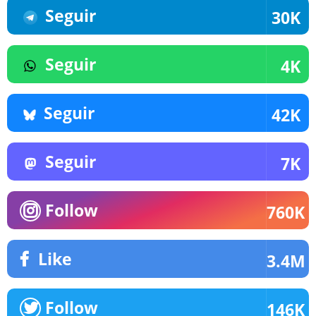
Seguir
30K
Seguir
4K
Seguir
42K
Seguir
7K
Follow
760K
Like
3.4M
Follow
146K