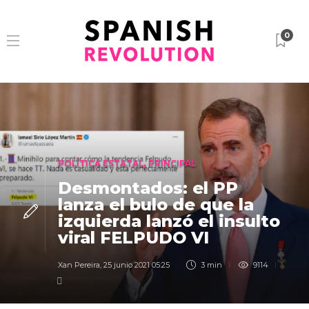
0
POLÍTICA ESTATAL
,
PRINCIPAL
Desmontados: el PP
lanza el bulo de que la
izquierda lanzó el insulto
viral FELPUDO VI
Xan Pereira
,
25 junio 2021 05:25
3 min
9114