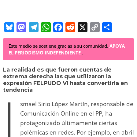
Bl
M
T
W
F
R
X
C
C
u
a
el
h
a
e
o
o
e
st
e
at
c
d
p
m
Este medio se sostiene gracias a su comunidad.
APOYA
EL PERIODISMO INDEPENDIENTE
.
sk
o
gr
s
e
di
y
p
y
d
a
A
b
t
Li
ar
La realidad es que fueron cuentas de
extrema derecha las que utilizaron la
o
m
p
o
n
tir
expresión FELPUDO VI hasta convertirla en
I
n
p
o
k
tendencia
k
smael Sirio López Martín, responsable de
Comunicación Online en el PP, ha
protagonizado últimamente ciertas
polémicas en redes. Por ejemplo, en abril