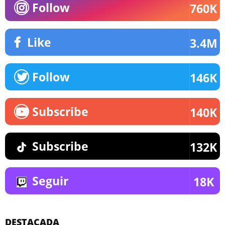
Follow
760K
Like
3.4M
Follow
146K
Subscribe
140K
Subscribe
132K
Seguir
18K
DESTACADA