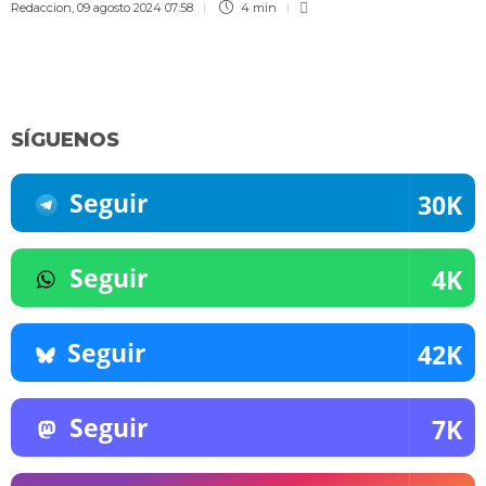
Redaccion
,
09 agosto 2024 07:58
4 min
SÍGUENOS
Seguir
30K
Seguir
4K
Seguir
42K
Seguir
7K