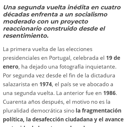
y
d
a
A
b
t
Li
ar
Una segunda vuelta inédita en cuatro
o
m
p
o
n
tir
décadas enfrenta a un socialismo
n
p
o
k
moderado con un proyecto
k
reaccionario construido desde el
resentimiento.
La primera vuelta de las elecciones
presidenciales en Portugal, celebrada el
19 de
enero
, ha dejado una fotografía inquietante.
Por segunda vez desde el fin de la dictadura
salazarista en
1974
, el país se ve abocado a
una segunda vuelta. La anterior fue en
1986
.
Cuarenta años después, el motivo no es la
pluralidad democrática sino
la fragmentación
política, la desafección ciudadana y el avance