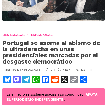
DESTACADA
INTERNACIONAL
,
Portugal se asoma al abismo de
la ultraderecha en unas
presidenciales marcadas por el
desgaste democrático
Redaccion
,
19 enero 2026 07:13
0
4 min
123
Bl
M
T
W
F
R
X
C
C
u
a
el
h
a
e
o
o
e
st
e
at
c
d
p
m
Este medio se sostiene gracias a su comunidad.
APOYA
EL PERIODISMO INDEPENDIENTE
.
sk
o
gr
s
e
di
y
p