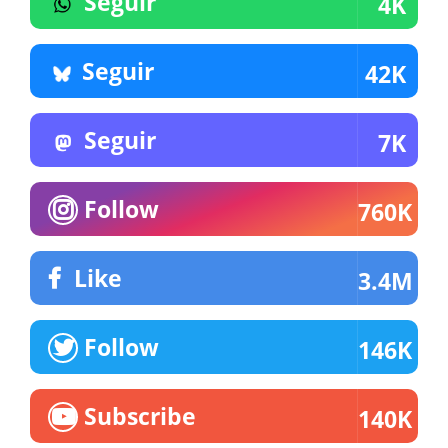
Seguir
4K
Seguir
42K
Seguir
7K
Follow
760K
Like
3.4M
Follow
146K
Subscribe
140K