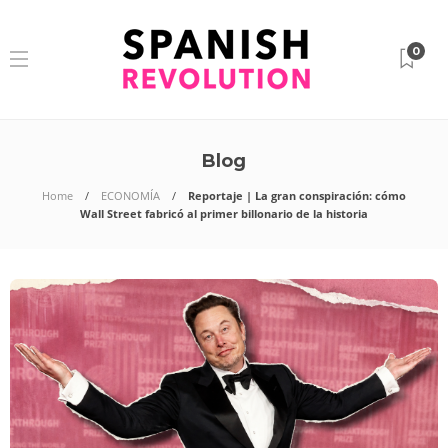
0
Blog
Home
ECONOMÍA
Reportaje | La gran conspiración: cómo
Wall Street fabricó al primer billonario de la historia