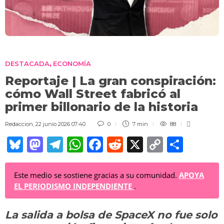
DESTACADA
ECONOMÍA
,
Reportaje | La gran conspiración:
cómo Wall Street fabricó al
primer billonario de la historia
Redaccion
,
22 junio 2026 07:40
0
7 min
88
Bl
M
T
W
F
R
X
C
C
u
a
el
h
a
e
o
o
e
st
e
at
c
d
p
m
Este medio se sostiene gracias a su comunidad.
APOYA
EL PERIODISMO INDEPENDIENTE
.
sk
o
gr
s
e
di
y
p
y
d
a
A
b
t
Li
ar
La salida a bolsa de SpaceX no fue solo