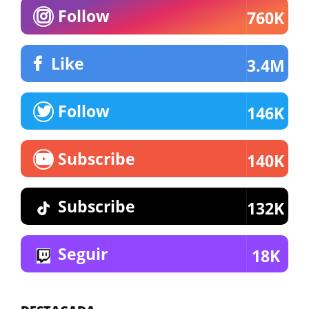
Follow
760K
Like
3.4M
Follow
146K
Subscribe
140K
Subscribe
132K
Seguir
18K