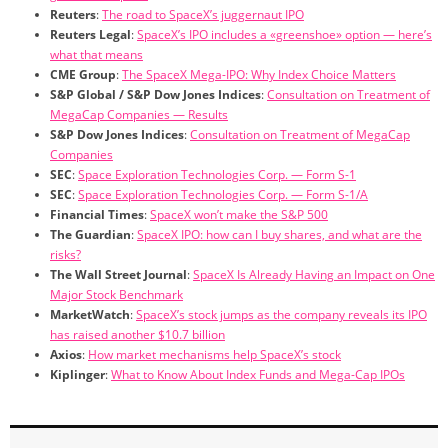
Reuters
:
The road to SpaceX’s juggernaut IPO
Reuters Legal
:
SpaceX’s IPO includes a «greenshoe» option — here’s
what that means
CME Group
:
The SpaceX Mega-IPO: Why Index Choice Matters
S&P Global / S&P Dow Jones Indices
:
Consultation on Treatment of
MegaCap Companies — Results
S&P Dow Jones Indices
:
Consultation on Treatment of MegaCap
Companies
SEC
:
Space Exploration Technologies Corp. — Form S-1
SEC
:
Space Exploration Technologies Corp. — Form S-1/A
Financial Times
:
SpaceX won’t make the S&P 500
The Guardian
:
SpaceX IPO: how can I buy shares, and what are the
risks?
The Wall Street Journal
:
SpaceX Is Already Having an Impact on One
Major Stock Benchmark
MarketWatch
:
SpaceX’s stock jumps as the company reveals its IPO
has raised another $10.7 billion
Axios
:
How market mechanisms help SpaceX’s stock
Kiplinger
:
What to Know About Index Funds and Mega-Cap IPOs