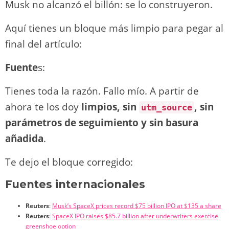
Musk no alcanzó el billón: se lo construyeron.
Aquí tienes un bloque más limpio para pegar al
final del artículo:
Fuente
s:
Tienes toda la razón. Fallo mío. A partir de
ahora te los doy
limpios, sin
, sin
utm_source
parámetros de seguimiento y sin basura
añadida
.
Te dejo el bloque corregido:
Fuentes internacionales
Reuters
:
Musk’s SpaceX prices record $75 billion IPO at $135 a share
Reuters
:
SpaceX IPO raises $85.7 billion after underwriters exercise
greenshoe option