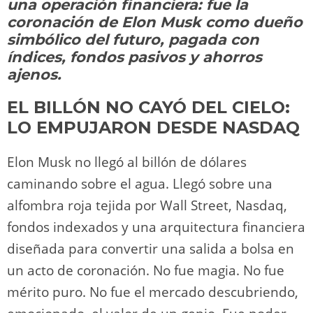
o
m
p
o
n
tir
una operación financiera: fue la
n
p
o
k
coronación de Elon Musk como dueño
k
simbólico del futuro, pagada con
índices, fondos pasivos y ahorros
ajenos.
EL BILLÓN NO CAYÓ DEL CIELO:
LO EMPUJARON DESDE NASDAQ
Elon Musk no llegó al billón de dólares
caminando sobre el agua. Llegó sobre una
alfombra roja tejida por Wall Street, Nasdaq,
fondos indexados y una arquitectura financiera
diseñada para convertir una salida a bolsa en
un acto de coronación. No fue magia. No fue
mérito puro. No fue el mercado descubriendo,