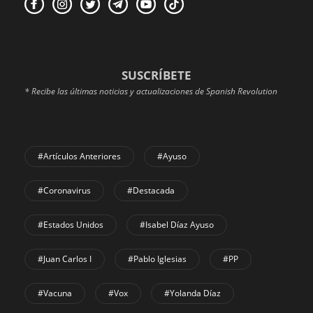
SUSCRÍBETE
* Recibe las últimas noticias y actualizaciones de Spanish Revolution
#Artículos Anteriores
#Ayuso
#coronavirus
#Destacada
#Estados Unidos
#Isabel Díaz Ayuso
#Juan Carlos I
#Pablo Iglesias
#PP
#Vacuna
#Vox
#Yolanda Díaz